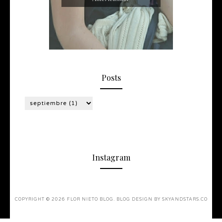
Posts
Instagram
COPYRIGHT ©
2026
FLOR NIETO BLOG
. BLOG DESIGN BY
SKYANDSTARS.CO