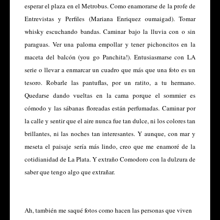
esperar el plaza en el Metrobus. Como enamorarse de la profe de
Entrevistas y Perfiles (Mariana Enriquez oumaigad). Tomar
whisky escuchando bandas. Caminar bajo la lluvia con o sin
paraguas. Ver una paloma empollar y tener pichoncitos en la
maceta del balcón (you go Panchita!). Entusiasmarse con LA
serie o llevar a enmarcar un cuadro que más que una foto es un
tesoro. Robarle las pantuflas, por un ratito, a tu hermano.
Quedarse dando vueltas en la cama porque el sommier es
cómodo y las sábanas floreadas están perfumadas. Caminar por
la calle y sentir que el aire nunca fue tan dulce, ni los colores tan
brillantes, ni las noches tan interesantes. Y aunque, con mar y
meseta el paisaje sería más lindo, creo que me enamoré de la
cotidianidad de La Plata. Y extraño Comodoro con la dulzura de
saber que tengo algo que extrañar.
Ah, también me saqué fotos como hacen las personas que viven