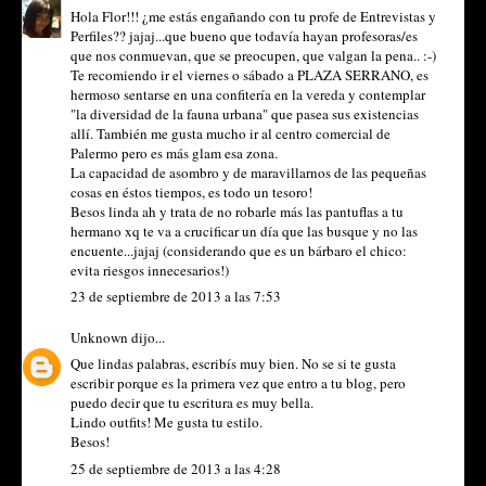
Hola Flor!!! ¿me estás engañando con tu profe de Entrevistas y
Perfiles?? jajaj...que bueno que todavía hayan profesoras/es
que nos conmuevan, que se preocupen, que valgan la pena.. :-)
Te recomiendo ir el viernes o sábado a PLAZA SERRANO, es
hermoso sentarse en una confitería en la vereda y contemplar
"la diversidad de la fauna urbana" que pasea sus existencias
allí. También me gusta mucho ir al centro comercial de
Palermo pero es más glam esa zona.
La capacidad de asombro y de maravillarnos de las pequeñas
cosas en éstos tiempos, es todo un tesoro!
Besos linda ah y trata de no robarle más las pantuflas a tu
hermano xq te va a crucificar un día que las busque y no las
encuente...jajaj (considerando que es un bárbaro el chico:
evita riesgos innecesarios!)
23 de septiembre de 2013 a las 7:53
Unknown
dijo...
Que lindas palabras, escribís muy bien. No se si te gusta
escribir porque es la primera vez que entro a tu blog, pero
puedo decir que tu escritura es muy bella.
Lindo outfits! Me gusta tu estilo.
Besos!
25 de septiembre de 2013 a las 4:28