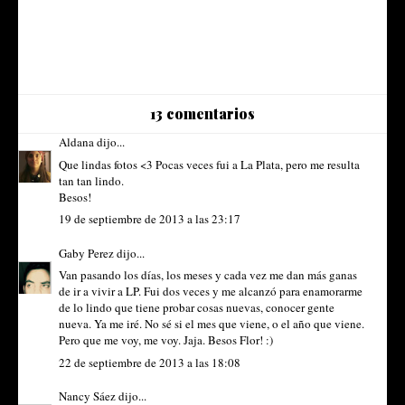
13 comentarios
Aldana
dijo...
Que lindas fotos <3 Pocas veces fui a La Plata, pero me resulta
tan tan lindo.
Besos!
19 de septiembre de 2013 a las 23:17
Gaby Perez
dijo...
Van pasando los días, los meses y cada vez me dan más ganas
de ir a vivir a LP. Fui dos veces y me alcanzó para enamorarme
de lo lindo que tiene probar cosas nuevas, conocer gente
nueva. Ya me iré. No sé si el mes que viene, o el año que viene.
Pero que me voy, me voy. Jaja. Besos Flor! :)
22 de septiembre de 2013 a las 18:08
Nancy Sáez
dijo...