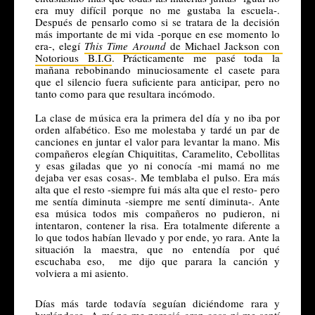
era muy difícil porque no me gustaba la escuela-. 
Después de pensarlo como si se tratara de la decisión 
más importante de mi vida -porque en ese momento lo 
era-, elegí 
This Time Around
 de Michael Jackson con 
Notorious B.I.G
. Prácticamente me pasé toda la 
mañana rebobinando minuciosamente el casete para 
que el silencio fuera suficiente para anticipar, pero no 
tanto como para que resultara incómodo. 
La clase de música era la primera del día y no iba por 
orden alfabético. E
so me molestaba y tardé un par de 
canciones en juntar el valor para levantar la mano. Mis 
compañeros elegían Chiquititas, Caramelito, Cebollitas 
y esas giladas que yo ni conocía -mi mamá no me 
dejaba ver esas cosas-. Me temblaba el pulso. E
ra más 
alta que el resto -siempre fui más alta que el resto- pero 
me sentía diminuta -siempre me sentí diminuta-. Ante 
esa música todos mis compañeros no pudieron, ni 
intentaron, contener la risa. Era totalmente diferente a 
lo que todos habían llevado y por ende, yo rara. 
Ante la 
situación la maestra, que no entendía por qué 
escuchaba eso,  me dijo que parara la canción y 
volviera a mi asiento. 
Días más tarde todavía seguían diciéndome rara y 
burlándose. A mí no me pareció gran cosa ni me sentí 