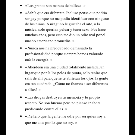
»
«
Los granos son marcas de belleza.
«
Sabía que era diferente. Incluso pensé que podría
ser gay porque no me podía identificar con ninguno
de los niños. A ninguno le gustaba el arte, o la
música, solo querían pelear y tener sexo. Fue hace
muchos años, pero esto me dio un odio real por el
»
macho americano promedio.
«
Nunca nos ha preocupado demasiado la
profesionalidad porque siempre hemos valorado
»
más la energía.
«
Aberdeen era una ciudad totalmente aislada, un
lugar que ponía los pelos de punta, solo tenías que
salir de ahí para que se te abrieran los ojos, la gente
era tan cuadrada, ¿Cómo no íbamos a ser diferentes
»
a ellos?
«
Las drogas destruyen tu memoria y tu propio
respeto. No son buenas pero no pienso ir ahora
»
predicando contra ellas.
«
Prefiero que la gente me odie por ser quien soy a
»
que me ame por lo que no soy.