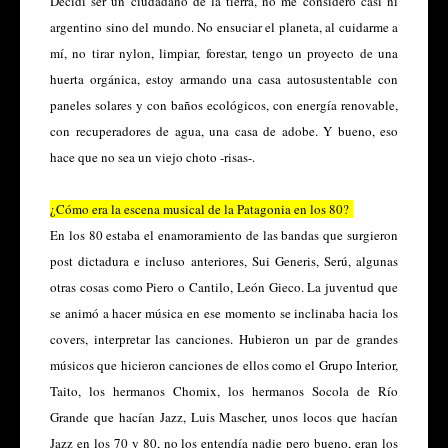
Decidí ser un ciudadano de la tierra, no me considero casi ni
argentino sino del mundo. No ensuciar el planeta, al cuidarme a
mí, no tirar nylon, limpiar, forestar, tengo un proyecto de una
huerta orgánica, estoy armando una casa autosustentable con
paneles solares y con baños ecológicos, con energía renovable,
con recuperadores de agua, una casa de adobe. Y bueno, eso
hace que no sea un viejo choto -risas-.
¿Cómo era la escena musical de la Patagonia en los 80?
En los 80 estaba el enamoramiento de las bandas que surgieron
post dictadura e incluso anteriores, Sui Generis, Serú, algunas
otras cosas como Piero o Cantilo, León Gieco. La juventud que
se animó a hacer música en ese momento se inclinaba hacia los
covers, interpretar las canciones. Hubieron un par de grandes
músicos que hicieron canciones de ellos como el Grupo Interior,
Taito, los hermanos Chomix, los hermanos Socola de Río
Grande que hacían Jazz, Luis Mascher, unos locos que hacían
Jazz en los 70 y 80, no los entendía nadie pero bueno, eran los