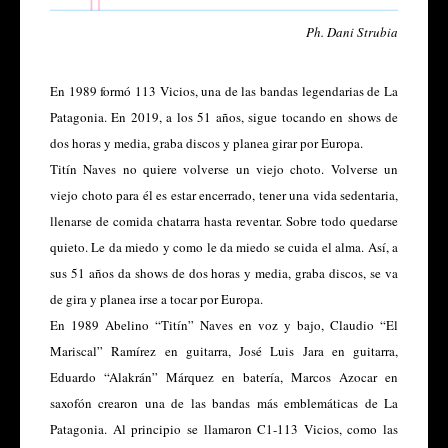
Ph. Dani Strubia
En 1989 formó 113 Vicios, una de las bandas legendarias de La
Patagonia. En 2019, a los 51 años, sigue tocando en shows de
dos horas y media, graba discos y planea girar por Europa.
Titín Naves no quiere volverse un viejo choto. Volverse un
viejo choto para él es estar encerrado, tener una vida sedentaria,
llenarse de comida chatarra hasta reventar. Sobre todo quedarse
quieto. Le da miedo y como le da miedo se cuida el alma. Así, a
sus 51 años da shows de dos horas y media, graba discos, se va
de gira y planea irse a tocar por Europa.
En 1989 Abelino “Titín” Naves en voz y bajo, Claudio “El
Mariscal” Ramírez en guitarra, José Luis Jara en guitarra,
Eduardo “Alakrán” Márquez en batería, Marcos Azocar en
saxofón crearon una de las bandas más emblemáticas de La
Patagonia. Al principio se llamaron C1-113 Vicios, como las