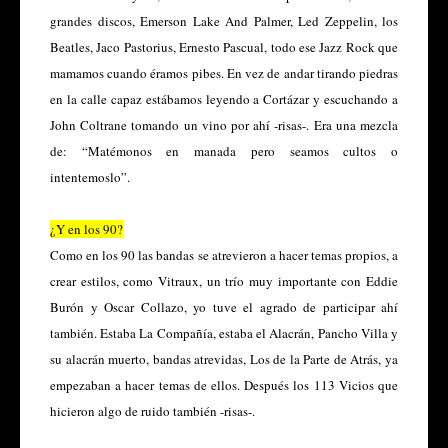
grandes discos, Emerson Lake And Palmer, Led Zeppelin, los
Beatles, Jaco Pastorius, Ernesto Pascual, todo ese Jazz Rock que
mamamos cuando éramos pibes. En vez de andar tirando piedras
en la calle capaz estábamos leyendo a Cortázar y escuchando a
John Coltrane tomando un vino por ahí -risas-. Era una mezcla
de: “Matémonos en manada pero seamos cultos o
intentemoslo”.
¿Y en los 90?
Como en los 90 las bandas se atrevieron a hacer temas propios, a
crear estilos, como Vitraux, un trío muy importante con Eddie
Burón y Oscar Collazo, yo tuve el agrado de participar ahí
también. Estaba La Compañía, estaba el Alacrán, Pancho Villa y
su alacrán muerto, bandas atrevidas, Los de la Parte de Atrás, ya
empezaban a hacer temas de ellos. Después los 113 Vicios que
hicieron algo de ruido también -risas-.