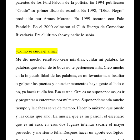
patentes de los Ford Falcon de la policía. En 1994 publicaron
“Crudo” su primer disco de estudio. En 1998, “Disco Negro”
producido por Armos Moreno. En 1999 tocaron con Palo
Pandolfo. En el 2000 colmaron el Club Huergo de Comodoro
Rivadavia. Era el último show y nadie lo sabía.
¿Cómo se cuida el alma?
Me dio mucho resultado crear mis días, cuidar mi palabra, las
palabras que salen de tu boca no te pertenecen más. Creo mucho
en la impecabilidad de las palabras, en no levantarme e insultar
o golpear las puertas y ensuciar momentos haya gente al lado o
no, ya hacés tu día feo. Esa es una. Otra es no suponer cosas, es ir
y preguntar o enterarme por mí mismo. Suponer demanda mucho
tiempo y la cabeza se va de mambo. Hacer lo máximo que puedo
y las cosas que amo. La música que es mi pasión, el escenario
que es mi casa, en esos dos lugares intentar sacarle el mayor
provecho y me siento feliz. Después hacer un aporte ecológico.