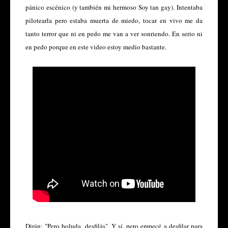
pánico escénico (y también mi hermoso Soy tan gay). Intentaba
pilotearla pero estaba muerta de miedo, tocar en vivo me da
tanto terror que ni en pedo me van a ver sonriendo. En serio ni
en pedo porque en este video estoy medio bastante.
Dirán: "Pero boluda, desfilás". Y sí, pero empecé a desfilar para