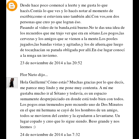
Desde hace poco comencé a leerte y me gusta lo que
hacés.Contás lo que ves y lo hacés notar al momento de
escribir,como si estuviera uno también ahí.Con vos,son dos
personas que creo yo que logran éso.
Pasando al video de tu banda,está bueno.No te das una idea de
los recuerdos que me trajo ver que era en sótano.Los pogos,las
cervezas y los amigos que se vienen a la mente.Los pooles
jugados,las bandas vistas y agitadas,y los de afuera,que luego
de tocar,hacían su parada obligada por allí.En ése lugar conocí
a la renga un invierno.
23 de noviembre de 2014 a las 20:52
Flor Nieto
dijo...
Hola Guillermi! Cómo estás? Muchas gracias por lo que decís,
me parece muy lindo y me pone muy contenta. A mí me
gustaba mucho ir al Sótano y todavía, es un espacio
sumamente desprejuiciado en donde está todo bien con todos.
Los pogos eran tremendos pero recuerdo uno de Dos Minutos
en el que mi hermana se cayó de los hombros de un amigo,
todos se movieron del centro y la ayudaron a levantarse. Un
lugar copado y creo que lo sigue siendo. Beso grande y nos
leemos :)
24 de noviembre de 2014 a las 7:32