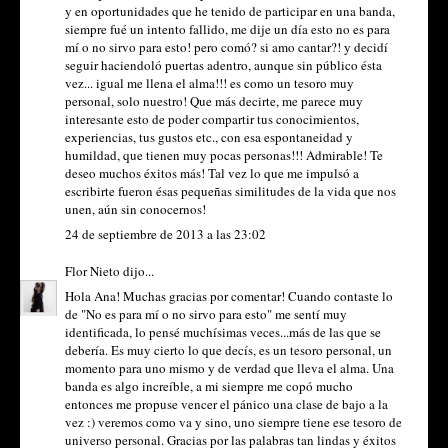
y en oportunidades que he tenido de participar en una banda,
siempre fué un intento fallido, me dije un día esto no es para
mí o no sirvo para esto! pero comó? si amo cantar?! y decidí
seguir haciendoló puertas adentro, aunque sin público ésta
vez... igual me llena el alma!!! es como un tesoro muy
personal, solo nuestro! Que más decirte, me parece muy
interesante esto de poder compartir tus conocimientos,
experiencias, tus gustos etc., con esa espontaneidad y
humildad, que tienen muy pocas personas!!! Admirable! Te
deseo muchos éxitos más! Tal vez lo que me impulsó a
escribirte fueron ésas pequeñas similitudes de la vida que nos
unen, aún sin conocernos!
24 de septiembre de 2013 a las 23:02
Flor Nieto
dijo...
Hola Ana! Muchas gracias por comentar! Cuando contaste lo
de "No es para mí o no sirvo para esto" me sentí muy
identificada, lo pensé muchísimas veces...más de las que se
debería. Es muy cierto lo que decís, es un tesoro personal, un
momento para uno mismo y de verdad que lleva el alma. Una
banda es algo increíble, a mi siempre me copó mucho
entonces me propuse vencer el pánico una clase de bajo a la
vez :) veremos como va y sino, uno siempre tiene ese tesoro de
universo personal. Gracias por las palabras tan lindas y éxitos