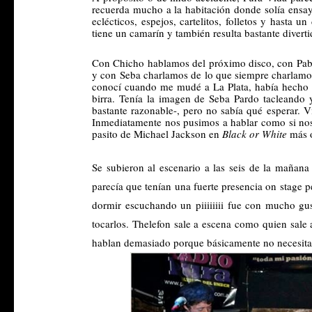
recuerda mucho a la habitación donde solía ensa
eclécticos, espejos, cartelitos, folletos y hasta 
tiene un camarín y también resulta bastante diverti
Con Chicho hablamos del próximo disco, con Pabl
y con Seba charlamos de lo que siempre charlamos 
conocí cuando me mudé a La Plata, había hecho 
birra. Tenía la imagen de Seba Pardo tacleando
bastante razonable-, pero no sabía qué esperar. 
Inmediatamente nos pusimos a hablar como si nos
pasito de Michael Jackson en 
Black or White
 más 
Se subieron al escenario a las seis de la mañana
parecía que tenían una fuerte presencia on stage p
dormir escuchando un
 piiiiiiii 
fue con mucho gust
tocarlos. Thelefon sale a escena como quien sale
hablan demasiado porque básicamente no necesita