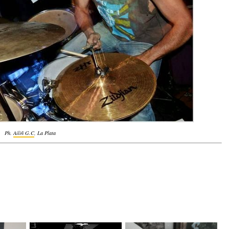
Ph.
Ailiñ G.C
, La Plata