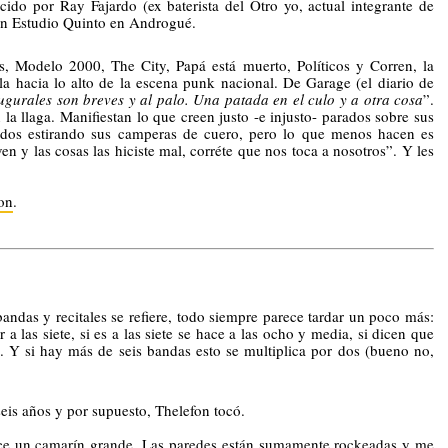
do por Ray Fajardo (ex baterista del Otro yo, actual integrante de 
 en Estudio Quinto en Androgué. 
 Modelo 2000, The City, Papá está muerto, Políticos y Corren, la 
a hacia lo alto de la escena punk nacional. De Garage (el diario de 
ugurales son breves y al palo. Una patada en el culo y a otra cosa
”. 
la llaga. Manifiestan lo que creen justo -e injusto- parados sobre sus 
zados estirando sus camperas de cuero, pero lo que menos hacen es 
n y las cosas las hiciste mal, corréte que nos toca a nosotros”. Y les 
on
. 
bandas y recitales se refiere, todo siempre parece tardar un poco más: 
 a las siete, si es a las siete se hace a las ocho y media, si dicen que 
. Y si hay más de seis bandas esto se multiplica por dos (bueno no, 
eis años y por supuesto, Thelefon tocó. 
ece un camarín grande. Las paredes están sumamente rockeadas y me 