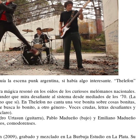
 la escena punk argentina, si había algo interesante. “Thelefon” 
ra mágica resonó en los oídos de los curiosos melómanos nacionales. 
under que mira desafiante al sistema desde mediados de los ‘70. (La 
o que sí). En Thelefon no canta una voz bonita sobre cosas bonitas, 
e busca lo bonito, a otro género-. Voces crudas, letras desafiantes y 
claro). 
ndro Urtasun (guitarra), Pablo Madueño (bajo) y Emiliano Madueño 
dos, comodorenses. 
on (2009), grabado y mezclado en La Burbuja Estudio en La Plata. Su 