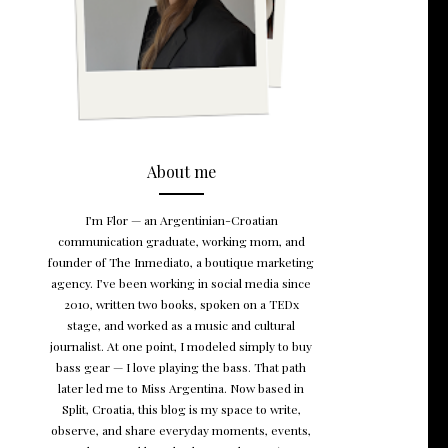
About me
I’m Flor — an Argentinian-Croatian
communication graduate, working mom, and
founder of The Inmediato, a boutique marketing
agency. I’ve been working in social media since
2010, written two books, spoken on a TEDx
stage, and worked as a music and cultural
journalist. At one point, I modeled simply to buy
bass gear — I love playing the bass. That path
later led me to Miss Argentina. Now based in
Split, Croatia, this blog is my space to write,
observe, and share everyday moments, events,