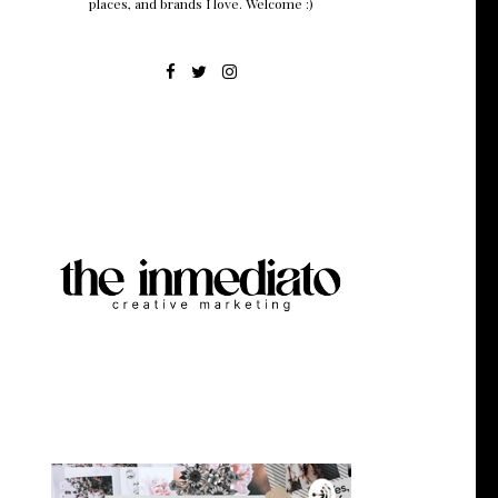
places, and brands I love. Welcome :)