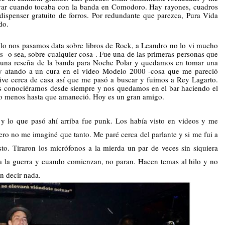
yar cuando tocaba con la banda en Comodoro. Hay rayones, cuadros 
un dispenser gratuito de forros. Por redundante que parezca, Pura Vida 
do. 
o nos pasamos data sobre libros de Rock, a Leandro no lo vi mucho 
-o sea, sobre cualquier cosa-. Fue una de las primeras personas que 
una reseña de la banda para Noche Polar
y quedamos en tomar una 
 y atando a un cura en el video Modelo 2000 -cosa que me pareció 
Vive cerca de casa así que me pasó a buscar y fuimos a Rey Lagarto. 
 conociéramos desde siempre y nos quedamos en el bar haciendo el 
o menos hasta que amaneció. Hoy es un gran amigo.
 y lo que pasó ahí arriba fue punk. Los había visto en videos y me 
ero no me imaginé que tanto. Me paré cerca del parlante y si me fui a 
o. Tiraron los micrófonos a la mierda un par de veces sin siquiera 
 a la guerra y cuando comienzan, no paran. Hacen temas al hilo y no 
n decir nada.