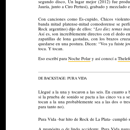
segundo disco, Un lugar mejor (2012) fue produci
Jauría, junto a Ciro Pertusi), grabado y mezclado
Con canciones como Es-cupido, Chicos violentos,
banda mitad platense-mitad comodorense se perfil
Rock argentino) dijo de ellos: “
Los diez temas ina
Así es, son increíblemente directos con el dedo en 
zapatillas de lona gastadas, con los brazos cru
quedarse en una postura. Dicen: “Vos ya fuiste jove
toca. Y tocan. 
Eso escribí para 
Noche Polar
 y así conocí a 
Thelef
DE BACKSTAGE: PURA VIDA
Llegué a la una y tocaron a las seis. En cuanto a 
si la prueba de sonido se pacta a las cinco va a ser
tocan a la una probablemente sea a las dos o tres
para tanto no). 
Pura Vida -bar hito de Rock de La Plata- cumplió s
A propósito o de lindo accidente, Pura Vida par