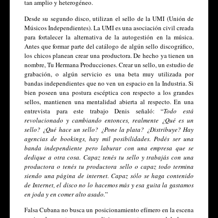
tan amplio y heterogéneo. 
Desde su segundo disco, utilizan el sello de la UMI (Unión de 
Músicos Independientes). La UMI es una asociación civil creada 
para fortalecer la alternativa de la autogestión en la música. 
Antes que formar parte del catálogo de algún sello discográfico, 
los chicos planean crear una productora. De hecho ya tienen un 
nombre, Tu Hermana Producciones. Crear un sello, un estudio de 
grabación, o algún servicio es una beta muy utilizada por 
bandas independientes que no ven un espacio en la Industria. Si 
bien poseen una postura escéptica con respecto a los grandes 
sellos, mantienen una mentalidad abierta al respecto. En una 
entrevista para este trabajo Denis señaló: “
Todo está 
revolucionado y cambiando entonces, realmente ¿Qué es un 
sello? ¿Qué hace un sello? ¿Pone la plata? ¿Distribuye? Hay 
agencias de bookings, hay mil posibilidades. Podés ser una 
banda independiente pero laburar con una empresa que se 
dedique a otra cosa. Capaz tenés tu sello y trabajás con una 
productora o tenés tu productora sello o capaz todo termina 
siendo una página de internet. Capaz sólo se haga contenido 
de Internet, el disco no lo hacemos más y esa guita la gastamos 
en joda y en comer alto asado.
”
Falsa Cubana no busca un posicionamiento efímero en la escena 