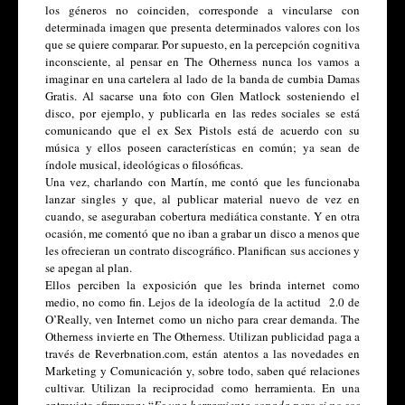
los géneros no coinciden, corresponde a vincularse con 
determinada imagen que presenta determinados valores con los 
que se quiere comparar. Por supuesto, en la percepción cognitiva 
inconsciente, al pensar en The Otherness nunca los vamos a 
imaginar en una cartelera al lado de la banda de cumbia Damas 
Gratis. Al sacarse una foto con Glen Matlock sosteniendo el 
disco, por ejemplo, y publicarla en las redes sociales se está 
comunicando que el ex Sex Pistols está de acuerdo con su 
música y ellos poseen características en común; ya sean de 
índole musical, ideológicas o filosóficas.
Una vez, charlando con Martín, me contó que les funcionaba 
lanzar singles y que, al publicar material nuevo de vez en 
cuando, se aseguraban cobertura mediática constante. Y en otra 
ocasión, me comentó que no iban a grabar un disco a menos que 
les ofrecieran un contrato discográfico. Planifican sus acciones y 
se apegan al plan.
Ellos perciben la exposición que les brinda internet como 
medio, no como fin. Lejos de la ideología de la actitud  2.0 de 
O’Really, ven Internet como un nicho para crear demanda. The 
Otherness invierte en The Otherness. Utilizan publicidad paga a 
través de Reverbnation.com, están atentos a las novedades en 
Marketing y Comunicación y, sobre todo, saben qué relaciones 
cultivar. Utilizan la reciprocidad como herramienta. En una 
entrevista afirmaron: “
Es una herramienta copada pero si no sos 