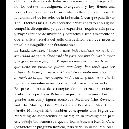
obtiene los derechos de todas sus canciones. Sin embargo, esto 
no los detuvo. Investigaron, averiguaron y hoy tienen una 
perspectiva amplia del mercado, ellos piensan en la 
funcionalidad de los roles de la industria. Creen que para llevar 
The Otherness más allá es necesario firmar contrato con alguna 
compañía discográfica ya que la expansión  requiere más gente 
y mayor cantidad de inversión y contactos. Creen firmemente en 
que el artista necesita del sello discográfico, pero que necesita 
un sello discográfico que funcione bien.
La banda sostiene: “
Como artista independiente no tenés la 
seguridad de que tu disco esté ahí y sea consumido, vos lo tenés 
que generar de a poquito. Porque no tenés el soporte de marca 
que tiene un producto puesto por Sony. Vos tenés que ser 
artífice de tu propia marca ¿Cómo? Generando una identidad 
a través de lo que vas compartiendo con la gente
.” A través de 
figuras de renombre se incorporan a la dinámica del espectáculo. 
En parte, a través de estrategias de mimetización obtienen 
visibilidad y prestigio. Refuerza su posición relacionándose con 
grandes músicos y figuras como Jon McClure (The Reverend 
and The Makers), Glen Matlock (Sex Pistols) o Alex Turner 
(Arctic Monkeys). Esto también corresponde a la lógica del 
Marketing de asociaciones de marca; en la investigación para 
este trabajo bromearon con que no iban a buscar a Hernán Caire 
(conductor de programa tropical) para darle un demo. Y si bien, 