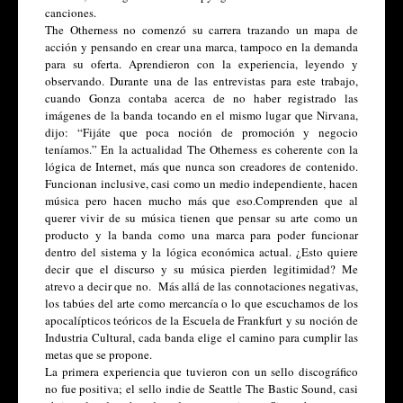
canciones.
The Otherness no comenzó su carrera trazando un mapa de 
acción y pensando en crear una marca, tampoco en la demanda 
para su oferta. Aprendieron con la experiencia, leyendo y 
observando. Durante una de las entrevistas para este trabajo, 
cuando Gonza contaba acerca de no haber registrado las 
imágenes de la banda tocando en el mismo lugar que Nirvana, 
dijo: “Fijáte que poca noción de promoción y negocio 
teníamos.” En la actualidad The Otherness es coherente con la 
lógica de Internet, más que nunca son creadores de contenido. 
Funcionan inclusive, casi como un medio independiente, hacen 
música pero hacen mucho más que eso.Comprenden que al 
querer vivir de su música tienen que pensar su arte como un 
producto y la banda como una marca para poder funcionar 
dentro del sistema y la lógica económica actual. ¿Esto quiere 
decir que el discurso y su música pierden legitimidad? Me 
atrevo a decir que no.  Más allá de las connotaciones negativas, 
los tabúes del arte como mercancía o lo que escuchamos de los 
apocalípticos teóricos de la Escuela de Frankfurt y su noción de 
Industria Cultural, cada banda elige el camino para cumplir las 
metas que se propone.
La primera experiencia que tuvieron con un sello discográfico 
no fue positiva; el sello indie de Seattle The Bastic Sound, casi 