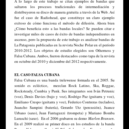
A lo largo de este trabajo se citan ejemplos de bandas que 
saltaron los procesos tradicionales de intermediación y 
distribuyeron su disco de manera gratuita a través de la Web. Así 
fue el caso de Radiohead, que constituye un claro ejemplo 
exitoso de cómo funciona el método de difusión. Ahora bien 
¿Cómo beneficia esto a las bandas locales? Se pueden citar e 
investigar miles de casos de éxito de bandas independientes en 
ascenso, pero la propuesta de este trabajo es analizar bandas de 
La Patagonia publicadas en la revista Noche Polar en el período 
2010-2012. Los objetos de estudio elegidos son Otherness y 
Falsa Cubana. Ambos, fueron destacados como tapa de la revista 
en octubre del 2010 y diciembre del 2012 respectivamente. 
EL CASO FALSA CUBANA
Falsa Cubana es una banda trelewense formada en el 2005. Su 
sonido es ecléctico,  mezclan Rock Latino, Ska, Reggae, 
Rocksteady, Cumbia y Punk. Sus integrantes son Iván Petrunic 
(voz), Denis Davies (bajo y voz), Rodrigo Paz (guitarra y voz), 
Emiliano Crespo (guitarra y voz), Federico Contreras (teclados), 
Juancho Sampini (batería), Gerardo Utz (percusión), Juance 
Urbano (saxo), Juan Fantaguzzi (trompeta) y Mariano Bomba 
Luraschi (saxo).  En el 2006 grabaron su demo 
Marlon Bransen
. 
En el 2009 realizó su primer disco en los estudios de la banda 