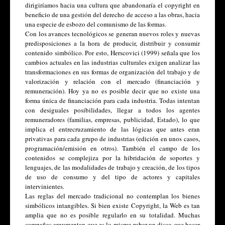
dirigiríamos hacia una cultura que abandonaría el copyright en 
beneficio de una gestión del derecho de acceso a las obras, hacia 
una especie de esbozo del comunismo de las formas. 
Con los avances tecnológicos se generan nuevos roles y nuevas 
predisposiciones a la hora de producir, distribuir y consumir 
contenido simbólico. Por esto, Herscovici (1999) señala que los 
cambios actuales en las industrias culturales exigen analizar las 
transformaciones en sus formas de organización del trabajo y de 
valorización y relación con el mercado (financiación y 
remuneración). Hoy ya no es posible decir que no existe una 
forma única de financiación para cada industria. Todas intentan 
con desiguales posibilidades, llegar a todos los agentes 
remuneradores (familias, empresas, publicidad, Estado), lo que 
implica el entrecruzamiento de las lógicas que antes eran 
privativas para cada grupo de industrias (edición en unos casos, 
programación/emisión en otros). También el campo de los 
contenidos se complejiza por la hibridación de soportes y 
lenguajes, de las modalidades de trabajo y creación, de los tipos 
de uso de consumo y del tipo de actores y capitales 
intervinientes. 
Las reglas del mercado tradicional no contemplan los bienes 
simbólicos intangibles. Si bien existe Copyright, la Web es tan 
amplia que no es posible regularlo en su totalidad. Muchas 
campañas argumentan que es lo mismo robar un disco que hacer 