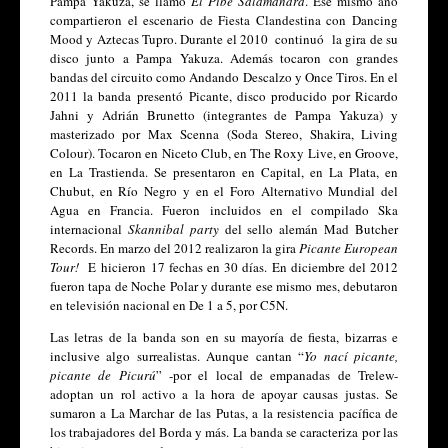
Pampa Yakuza, se llamó 
El Pibe Salamandra
. Ese mismo año 
compartieron el escenario de Fiesta Clandestina con Dancing 
Mood y Aztecas Tupro. Durante el 2010  continuó  la gira de su 
disco junto a Pampa Yakuza. Además tocaron con grandes 
bandas del circuito como Andando Descalzo y Once Tiros. En el 
2011 la banda presentó Picante, disco producido por Ricardo 
Jahni y Adrián Brunetto (integrantes de Pampa Yakuza) y 
masterizado por Max Scenna (Soda Stereo, Shakira, Living 
Colour). Tocaron en Niceto Club, en The Roxy Live, en Groove, 
en La Trastienda. Se presentaron en Capital, en La Plata, en 
Chubut, en Río Negro y en el Foro Alternativo Mundial del 
Agua en Francia. Fueron incluidos en el compilado Ska 
internacional 
Skannibal party
 del sello alemán Mad Butcher 
Records. En marzo del 2012 realizaron la gira 
Picante European 
Tour!
  E hicieron 17 fechas en 30 días. En diciembre del 2012 
fueron tapa de Noche Polar y durante ese mismo mes, debutaron 
en televisión nacional en De 1 a 5, por C5N. 
Las letras de la banda son en su mayoría de fiesta, bizarras e 
inclusive algo surrealistas. Aunque cantan “
Yo nací picante, 
picante de Picurú
” -por el local de empanadas de Trelew- 
adoptan un rol activo a la hora de apoyar causas justas. Se 
sumaron a La Marchar de las Putas, a la resistencia pacífica de 
los trabajadores del Borda y más. La banda se caracteriza por las 