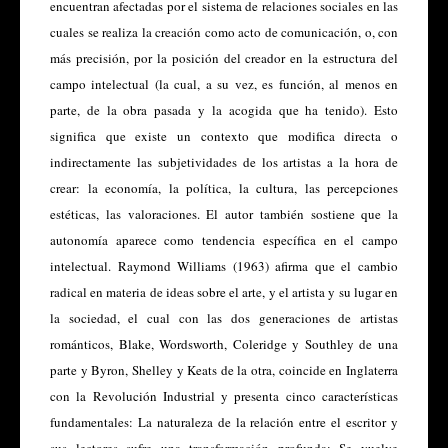
encuentran afectadas por el sistema de relaciones sociales en las 
cuales se realiza la creación como acto de comunicación, o, con 
más precisión, por la posición del creador en la estructura del 
campo intelectual (la cual, a su vez, es función, al menos en 
parte, de la obra pasada y la acogida que ha tenido). Esto 
significa que existe un contexto que modifica directa o 
indirectamente las subjetividades de los artistas a la hora de 
crear: la economía, la política, la cultura, las percepciones 
estéticas, las valoraciones. El autor también sostiene que la 
autonomía aparece como tendencia específica en el campo 
intelectual. Raymond Williams (1963) afirma que el cambio 
radical en materia de ideas sobre el arte, y el artista y su lugar en 
la sociedad, el cual con las dos generaciones de artistas 
románticos, Blake, Wordsworth, Coleridge y Southley de una 
parte y Byron, Shelley y Keats de la otra, coincide en Inglaterra 
con la Revolución Industrial y presenta cinco características 
fundamentales: La naturaleza de la relación entre el escritor y 
sus lectores sufre una transformación profunda; Se vuelve 