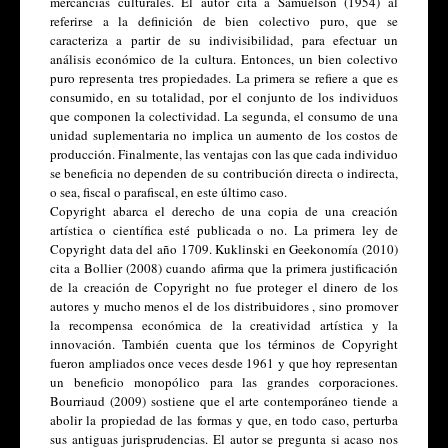
mercancías culturales. El autor cita a Samuelson (1954) al 
referirse a la definición de bien colectivo puro, que se 
caracteriza a partir de su indivisibilidad, para efectuar un 
análisis económico de la cultura. Entonces, un bien colectivo 
puro representa tres propiedades. La primera se refiere a que es 
consumido, en su totalidad, por el conjunto de los individuos 
que componen la colectividad. La segunda, el consumo de una 
unidad suplementaria no implica un aumento de los costos de 
producción. Finalmente, las ventajas con las que cada individuo 
se beneficia no dependen de su contribución directa o indirecta, 
o sea, fiscal o parafiscal, en este último caso. 
Copyright abarca el derecho de una copia de una creación 
artística o científica esté publicada o no. La primera ley de 
Copyright data del año 1709. Kuklinski en Geekonomía (2010) 
cita a Bollier (2008) cuando afirma que la primera justificación 
de la creación de Copyright no fue proteger el dinero de los 
autores y mucho menos el de los distribuidores , sino promover 
la recompensa económica de la creatividad artística y la 
innovación. También cuenta que los términos de Copyright 
fueron ampliados once veces desde 1961 y que hoy representan 
un beneficio monopólico para las grandes corporaciones. 
Bourriaud (2009) sostiene que el arte contemporáneo tiende a 
abolir la propiedad de las formas y que, en todo caso, perturba 
sus antiguas jurisprudencias. El autor se pregunta si acaso nos 