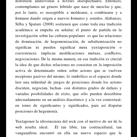
distorsión audiovisual a niveles insospechados. Entonces, 
contemplamos un género híbrido que nace de mezclas y que, 
por lo tanto, es susceptible a moldearse, a combinarse y a 
formarse dando origen a nuevos formatos y sonidos. Alabarces, 
Silba y Spataro (2008) sostienen que como toda una tradición 
académica se empeña en señalar; el punto de partida en la 
investigación sobre las culturas populares  es que las relaciones 
de dominación, de hegemonización, de subalternización no 
significan ni pueden significar mera yuxtaposición o 
coexistencia: implican modificaciones mutuas, conflictos, 
negociaciones. De la misma manera, en esa tradición es crucial 
la idea de que dichas relaciones no consisten en la imposición 
activa de determinado orden sobre actores que se vuelven 
receptores pasivos del mismo; lo simbólico es el espacio donde 
leer una infinidad de juegos de posiciones donde los actores 
discuten, negocian, luchan- con distintos grados de énfasis y 
variadas posibilidades de éxito, que sólo pueden describirse 
adecuadamente en un análisis diacrónico y a la vez contextual- 
en torno de significantes y significados, para así disputar 
posiciones de hegemonía. 
Yuxtaponer la idiosincrasia del rock con el motivo de ser de la 
web resulta ideal.  Él tan libre, tan contracultural, tan 
vanguardista encontró en ella un nuevo espacio que le 