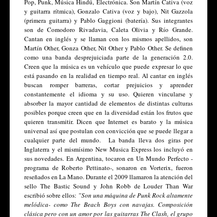
Pop, Punk, Música Hindú, Electrónica. Son Martín Cativa (voz 
y guitarra rítmica), Gonzalo Cativa (voz y bajo), Nit Gazzola 
(primera guitarra) y Pablo Gaggioni (batería). Sus integrantes 
son de Comodoro Rivadavia, Caleta Olivia y Río Grande. 
Cantan en inglés y se llaman con los mismos apellidos, son 
Martín Other, Gonza Other, Nit Other y Pablo Other. Se definen 
como una banda desprejuiciada parte de la generación 2.0. 
Creen que la música es un vehículo que puede expresar lo que 
está pasando en la realidad en tiempo real. Al cantar en inglés 
buscan romper barreras, cortar prejuicios y aprender 
constantemente el idioma y su uso. Quieren vincularse y 
absorber la mayor cantidad de elementos de distintas culturas 
posibles porque creen que en la diversidad están los frutos que 
quieren transmitir. Dicen que Internet es barato y la música 
universal así que postulan con convicción que se puede llegar a 
cualquier parte del mundo.  La banda lleva dos giras por 
Inglaterra y el mismísimo New Musica Express los incluyó en 
sus novedades. En Argentina, tocaron en Un Mundo Perfecto -
programa de Roberto Pettinato-, sonaron en Vorterix, fueron 
reseñados en La Mano. Durante el 2009 llamaron la atención del 
sello The Bastic Sound y John Robb de Louder Than War 
escribió sobre ellos: 
”Son una máquina de Punk Rock altamente 
melódica- como The Beach Boys con navajas. Composición 
clásica pero con un amor por las guitarras The Clash, el grupo 