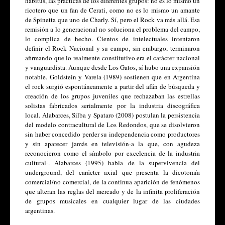
habitus, las prácticas de los diferentes grupos: no es lo mismo un 
ricotero que un fan de Cerati, como no es lo mismo un amante 
de Spinetta que uno de Charly. Sí, pero el Rock va más allá. Esa 
remisión a lo generacional no soluciona el problema del campo, 
lo complica de hecho. Cientos de intelectuales intentaron 
definir el Rock Nacional y su campo, sin embargo, terminaron 
afirmando que lo realmente constitutivo era el carácter nacional 
y vanguardista. Aunque desde Los Gatos, sí hubo una expansión 
notable. Goldstein y Varela (1989) sostienen que en Argentina 
el rock surgió espontáneamente a partir del afán de búsqueda y 
creación de los grupos juveniles que rechazaban las estrellas 
solistas fabricados serialmente por la industria discográfica 
local. Alabarces, Silba y Spataro (2008) postulan la persistencia 
del modelo contracultural de Los Redondos, que se disolvieron 
sin haber concedido perder su independencia como productores 
y sin aparecer jamás en televisión-a la que, con agudeza 
reconocieron como el símbolo por excelencia de la industria 
cultural-. Alabarces (1995) habla de la supervivencia del 
underground, del carácter axial que presenta la dicotomía 
comercial/no comercial, de la continua aparición de fenómenos 
que alteran las reglas del mercado y de la infinita proliferación 
de grupos musicales en cualquier lugar de las ciudades 
argentinas.