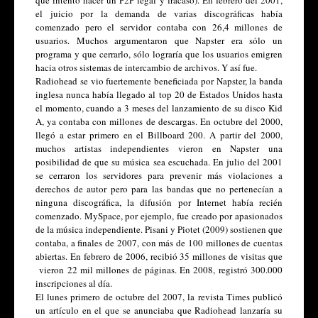
el juicio por la demanda de varias discográficas había 
comenzado pero el servidor contaba con 26,4 millones de 
usuarios. Muchos argumentaron que Napster era sólo un 
programa y que cerrarlo, sólo lograría que los usuarios emigren 
hacia otros sistemas de intercambio de archivos. Y así fue. 
Radiohead se vio fuertemente beneficiada por Napster, la banda 
inglesa nunca había llegado al top 20 de Estados Unidos hasta 
el momento, cuando a 3 meses del lanzamiento de su disco Kid 
A, ya contaba con millones de descargas. En octubre del 2000, 
llegó a estar primero en el Billboard 200. A partir del 2000, 
muchos artistas independientes vieron en Napster una 
posibilidad de que su música sea escuchada. En julio del 2001 
se cerraron los servidores para prevenir más violaciones a 
derechos de autor pero para las bandas que no pertenecían a 
ninguna discográfica, la difusión por Internet había recién 
comenzado. MySpace, por ejemplo, fue creado por apasionados 
de la música independiente. Pisani y Piotet (2009) sostienen que 
contaba, a finales de 2007, con más de 100 millones de cuentas 
abiertas. En febrero de 2006, recibió 35 millones de visitas que 
 vieron 22 mil millones de páginas. En 2008, registró 300.000 
inscripciones al día.
El lunes primero de octubre del 2007, la revista Times publicó 
un artículo en el que se anunciaba que Radiohead lanzaría su 