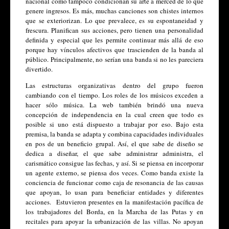
nacional como tampoco condicionan su arte a merced de lo que 
genere ingresos. Es más, muchas canciones son chistes internos 
que se exteriorizan. Lo que prevalece, es su espontaneidad y 
frescura. Planifican sus acciones, pero tienen una personalidad 
definida y especial que les permite continuar más allá de eso 
porque hay vínculos afectivos que trascienden de la banda al 
público. Principalmente, no serían una banda si no les pareciera 
divertido.
Las estructuras organizativas dentro del grupo fueron 
cambiando con el tiempo. Los roles de los músicos exceden a 
hacer sólo música. La web también brindó una nueva 
concepción de independencia en la cual creen que todo es 
posible si uno está dispuesto a trabajar por eso. Bajo esta 
premisa, la banda se adapta y combina capacidades individuales 
en pos de un beneficio grupal. Así, el que sabe de diseño se 
dedica a diseñar, el que sabe administrar administra, el 
carismático consigue las fechas, y así. Si se piensa en incorporar 
un agente externo, se piensa dos veces. Como banda existe la 
conciencia de funcionar como caja de resonancia de las causas 
que apoyan, lo usan para beneficiar entidades y diferentes 
acciones.  Estuvieron presentes en la manifestación pacífica de 
los trabajadores del Borda, en la Marcha de las Putas y en 
recitales para apoyar la urbanización de las villas. No apoyan 