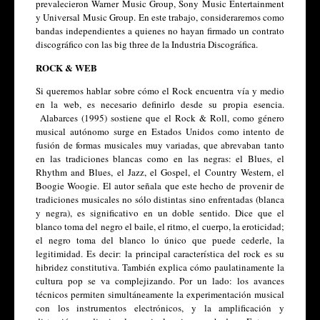
prevalecieron Warner Music Group, Sony Music Entertainment 
y Universal Music Group. En este trabajo, consideraremos como 
bandas independientes a quienes no hayan firmado un contrato 
discográfico con las big three de la Industria Discográfica.
ROCK & WEB
Si queremos hablar sobre cómo el Rock encuentra vía y medio 
en la web, es necesario definirlo desde su propia esencia. 
 Alabarces (1995) sostiene que el Rock & Roll, como género 
musical autónomo surge en Estados Unidos como intento de 
fusión de formas musicales muy variadas, que abrevaban tanto 
en las tradiciones blancas como en las negras: el Blues, el 
Rhythm and Blues, el Jazz, el Gospel, el Country Western, el 
Boogie Woogie. El autor señala que este hecho de provenir de 
tradiciones musicales no sólo distintas sino enfrentadas (blanca 
y negra), es significativo en un doble sentido. Dice que el 
blanco toma del negro el baile, el ritmo, el cuerpo, la eroticidad; 
el negro toma del blanco lo único que puede cederle, la 
legitimidad. Es decir: la principal característica del rock es su 
hibridez constitutiva. También explica cómo paulatinamente la 
cultura pop se va complejizando. Por un lado: los avances 
técnicos permiten simultáneamente la experimentación musical 
con los instrumentos electrónicos, y la amplificación y 