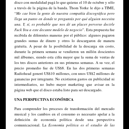
disco con modalidad pagá lo que quieras el 10 de octubre y sólo 
a través de la página de la banda. Thom Yorke le dijo a TIME, 
“
Me cae bien la gente de nuestra compañía discográfica pero 
llega un punto en donde te preguntás por qué alguien necesita 
una. Y, sí, es probable que nos dé un placer perverso decirle 
Fuck You a este decante modelo de negocio
”. Esta propuesta fue 
recibida de diferentes maneras por el público: algunos pagaron 
grandes sumas de dinero y otros lo descargaron de manera 
gratuita. A pesar de la posibilidad de la descarga sin costo, 
durante la primera semana se vendieron un millón doscientos 
mil álbumes, siendo esta cifra mayor que la suma de ventas de 
los tres discos anteriores en sus primeras semanas. A su vez, el 
precio promedio fue de US$8. En las dos primeras semanas 
Radiohead generó US$10 millones, con unos US$2 millones de 
ganancias por integrante. No existieron gastos en publicidad ni 
intermediarios, no hubo mayor marketing que avisar en la 
página web que el disco estaba listo para ser descargado.  
UNA PERSPECTIVA ECONÓMICA
Para comprender los procesos de transformación del mercado 
musical y los cambios en el consumo es necesario apelar a la 
definición de economía política desde una perspectiva 
comunicacional. La 
Economía política es el estudio de las 