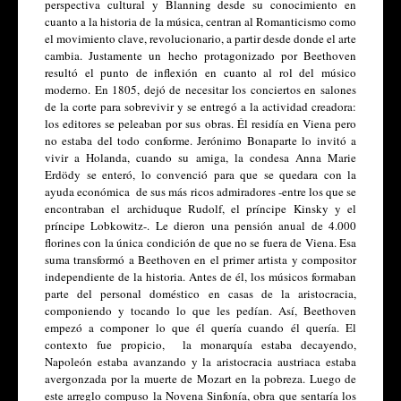
perspectiva cultural y Blanning desde su conocimiento en 
cuanto a la historia de la música, centran al Romanticismo como 
el movimiento clave, revolucionario, a partir desde donde el arte 
cambia. Justamente un hecho protagonizado por Beethoven 
resultó el punto de inflexión en cuanto al rol del músico 
moderno. En 1805, dejó de necesitar los conciertos en salones 
de la corte para sobrevivir y se entregó a la actividad creadora: 
los editores se peleaban por sus obras. Él residía en Viena pero 
no estaba del todo conforme. Jerónimo Bonaparte lo invitó a 
vivir a Holanda, cuando su amiga, la condesa Anna Marie 
Erdödy se enteró, lo convenció para que se quedara con la 
ayuda económica  de sus más ricos admiradores -entre los que se 
encontraban el archiduque Rudolf, el príncipe Kinsky y el 
príncipe Lobkowitz-. Le dieron una pensión anual de 4.000 
florines con la única condición de que no se fuera de Viena. Esa 
suma transformó a Beethoven en el primer artista y compositor 
independiente de la historia. Antes de él, los músicos formaban 
parte del personal doméstico en casas de la aristocracia, 
componiendo y tocando lo que les pedían. Así, Beethoven 
empezó a componer lo que él quería cuando él quería. El 
contexto fue propicio,  la monarquía estaba decayendo, 
Napoleón estaba avanzando y la aristocracia austriaca estaba 
avergonzada por la muerte de Mozart en la pobreza. Luego de 
este arreglo compuso la Novena Sinfonía, obra que sentaría los 