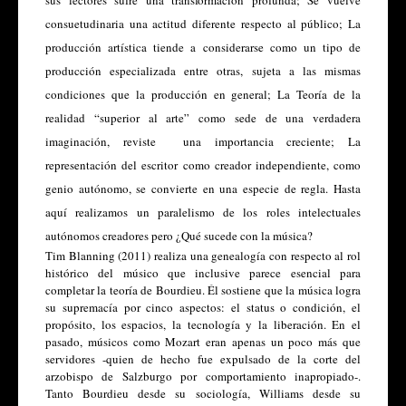
consuetudinaria una actitud diferente respecto al público; La 
producción artística tiende a considerarse como un tipo de 
producción especializada entre otras, sujeta a las mismas 
condiciones que la producción en general; La Teoría de la 
realidad “superior al arte” como sede de una verdadera 
imaginación, reviste  una importancia creciente; La 
representación del escritor como creador independiente, como 
genio autónomo, se convierte en una especie de regla. Hasta 
aquí realizamos un paralelismo de los roles intelectuales 
autónomos creadores pero ¿Qué sucede con la música?
Tim Blanning (2011) realiza una genealogía con respecto al rol 
histórico del músico que inclusive parece esencial para 
completar la teoría de Bourdieu. Él sostiene que la música logra 
su supremacía por cinco aspectos: el status o condición, el 
propósito, los espacios, la tecnología y la liberación. En el 
pasado, músicos como Mozart eran apenas un poco más que 
servidores -quien de hecho fue expulsado de la corte del 
arzobispo de Salzburgo por comportamiento inapropiado-. 
Tanto Bourdieu desde su sociología, Williams desde su 