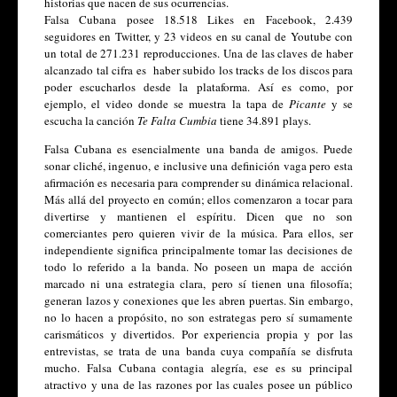
historias que nacen de sus ocurrencias. 
Falsa Cubana posee 18.518 Likes en Facebook, 2.439 
seguidores en Twitter, y 23 videos en su canal de Youtube con 
un total de 271.231 reproducciones. Una de las claves de haber 
alcanzado tal cifra es  haber subido los tracks de los discos para 
poder escucharlos desde la plataforma. Así es como, por 
ejemplo, el video donde se muestra la tapa de 
Picante
 y se 
escucha la canción
 Te Falta Cumbia
 tiene 34.891 plays.
Falsa Cubana es esencialmente una banda de amigos. Puede 
sonar cliché, ingenuo, e inclusive una definición vaga pero esta 
afirmación es necesaria para comprender su dinámica relacional. 
Más allá del proyecto en común; ellos comenzaron a tocar para 
divertirse y mantienen el espíritu. Dicen que no son 
comerciantes pero quieren vivir de la música. Para ellos, ser 
independiente significa principalmente tomar las decisiones de 
todo lo referido a la banda. No poseen un mapa de acción 
marcado ni una estrategia clara, pero sí tienen una filosofía; 
generan lazos y conexiones que les abren puertas. Sin embargo, 
no lo hacen a propósito, no son estrategas pero sí sumamente 
carismáticos y divertidos. Por experiencia propia y por las 
entrevistas, se trata de una banda cuya compañía se disfruta 
mucho. Falsa Cubana contagia alegría, ese es su principal 
atractivo y una de las razones por las cuales posee un público 