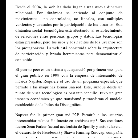
Desde el 2004, la web ha dado lugar a una nueva dinámica 
relacional. Por dinámica se entiende al conjunto de 
movimientos  no controlados, no lineales, con múltiples 
vertientes y causados por la participación de los usuarios. Esta 
dinámica social tecnológica está afectando al establecimiento 
de relaciones entre personas, grupos y datos. Las tecnologías 
están presentes, pero los usos y los hábitos de los usuarios son 
los protagonistas. La web está construida sobre la arquitectura 
de participación y brinda herramientas para democratizar el 
contenido. 
El peer to peer es un sistema que apareció por primera vez  para 
el gran público en 1999 con la empresa de intercambio de 
música Napster. Requiere el uso de un programa especial, que 
permite a las máquinas formar una red. Este, aunque desde un 
punto de vista tecnológico es bastante sencillo, tuvo un gran 
impacto económico ya que transformó y transforma el modelo 
establecido de la Industria Discográfica. 
Napster fue la primer gran red P2P. Permitía a los usuarios 
intercambiar música fácilmente en archivos mp3. Sus creadores 
fueron Sean Parker (actual accionista de Spotify y actor clave en 
el desarrollo de Facebook) y Shawn Fanning (Snocap, compañía 
que intentó hacer un P2P legal y fracasó). En febrero del 2001, 