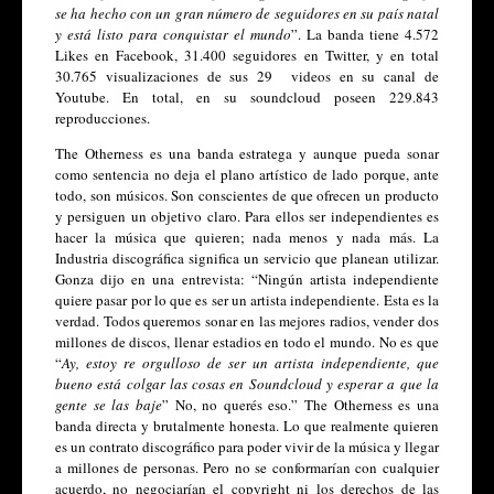
se ha hecho con un gran número de seguidores en su país natal 
y está listo para conquistar el mundo
”. La banda tiene 4.572 
Likes en Facebook, 31.400 seguidores en Twitter, y en total 
30.765 visualizaciones de sus 29  videos en su canal de 
Youtube. En total, en su soundcloud poseen 229.843 
reproducciones.
The Otherness es una banda estratega y aunque pueda sonar 
como sentencia no deja el plano artístico de lado porque, ante 
todo, son músicos. Son conscientes de que ofrecen un producto 
y persiguen un objetivo claro. Para ellos ser independientes es 
hacer la música que quieren; nada menos y nada más. La 
Industria discográfica significa un servicio que planean utilizar. 
Gonza dijo en una entrevista: “Ningún artista independiente 
quiere pasar por lo que es ser un artista independiente. Esta es la 
verdad. Todos queremos sonar en las mejores radios, vender dos 
millones de discos, llenar estadios en todo el mundo. No es que 
“
Ay, estoy re orgulloso de ser un artista independiente, que 
bueno está colgar las cosas en Soundcloud y esperar a que la 
gente se las baje
” No, no querés eso.” The Otherness es una 
banda directa y brutalmente honesta. Lo que realmente quieren 
es un contrato discográfico para poder vivir de la música y llegar 
a millones de personas. Pero no se conformarían con cualquier 
acuerdo, no negociarían el copyright ni los derechos de las 