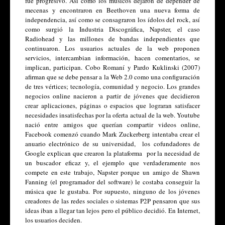
fue progresivo. Así como los músicos dejaron de depender de 
mecenas y encontraron en Beethoven una nueva forma de 
independencia, así como se consagraron los ídolos del rock, así 
como surgió la Industria Discográfica, Napster, el caso 
Radiohead y las millones de bandas independientes que 
continuaron. Los usuarios actuales de la web proponen 
servicios, intercambian información, hacen comentarios, se 
implican, participan. Cobo Romaní y Pardo Kuklinski (2007) 
afirman que se debe pensar a la Web 2.0 como una configuración 
de tres vértices; tecnología, comunidad y negocio. Los grandes 
negocios online nacieron a partir de jóvenes que decidieron 
crear aplicaciones, páginas o espacios que lograran satisfacer 
necesidades insatisfechas por la oferta actual de la web. Youtube 
nació entre amigos que querían compartir videos online, 
Facebook comenzó cuando Mark Zuckerberg intentaba crear el 
anuario electrónico de su universidad,  los cofundadores de 
Google explican que crearon la plataforma  por la necesidad de 
un buscador eficaz y, el ejemplo que verdaderamente nos 
compete en este trabajo, Napster porque un amigo de Shawn 
Fanning (el programador del software) le costaba conseguir la 
música que le gustaba. Por supuesto, ninguno de los jóvenes 
creadores de las redes sociales o sistemas P2P pensaron que sus 
ideas iban a llegar tan lejos pero el público decidió. En Internet, 
los usuarios deciden. 