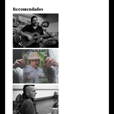
Recomendados
De ensayo: Shaman y los
Pilares de ...
De viaje: Prisma para
NOCHEPOLAR
Convocatoria: Disco
Homenaje a Joe ...