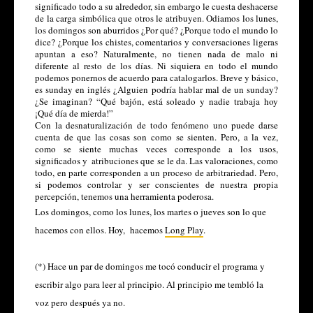
significado todo a su alrededor, sin embargo le cuesta deshacerse 
de la carga simbólica que otros le atribuyen. Odiamos los lunes, 
los domingos son aburridos ¿Por qué? ¿Porque todo el mundo lo 
dice? ¿Porque los chistes, comentarios y conversaciones ligeras 
apuntan a eso? Naturalmente, no tienen nada de malo ni 
diferente al resto de los días. Ni siquiera en todo el mundo 
podemos ponernos de acuerdo para catalogarlos. Breve y básico, 
es 
sunday
 en inglés ¿Alguien podría hablar mal de un 
sunday
? 
¿Se imaginan? “Qué bajón, está soleado y nadie trabaja hoy 
¡Qué día de mierda!” 
Con la desnaturalización de todo fenómeno uno puede darse 
cuenta de que las cosas son como se sienten. Pero, a la vez, 
como se siente muchas veces corresponde a los usos, 
significados y  atribuciones que se le da. Las valoraciones, como 
todo, en parte corresponden a un proceso de arbitrariedad. Pero, 
si podemos controlar y ser conscientes de nuestra propia 
percepción, tenemos una herramienta poderosa.  
Los domingos, como los lunes, los martes o jueves son lo que 
hacemos con ellos. Hoy,  hacemos 
Long Play
.
(*) Hace un par de domingos me tocó conducir el programa y 
escribir algo para leer al principio. Al principio me tembló la 
voz pero después ya no. 