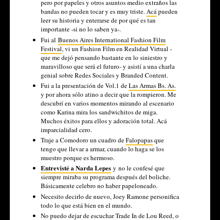
pero por papeles y otros asuntos medio extraños las
bandas no pueden tocar y es muy triste.
Acá
pueden
leer su historia y enterarse de por qué es tan
importante -si no lo saben ya-.
Fui al
Buenos Aires International Fashion Film
Festival
, vi un Fashion Film en Realidad Virtual -
que me dejó pensando bastante en lo siniestro y
maravilloso que será el futuro- y asistí a una charla
genial sobre Redes Sociales y Branded Content.
Fui a la presentación de Vol.1 de
Las Armas Bs. As.
y por ahora sólo atino a decir que la rompieron. Me
descubrí en varios momentos mirando al escenario
como Karina mira los sandwichitos de miga.
Muchos éxitos para ellos y adoración total. Acá
imparcialidad cero.
Traje a Comodoro un cuadro de
Falopapas
que
tengo que llevar a armar, cuando lo haga se los
muestro porque es hermoso.
Entrevisté a Narda Lepes
y no le confesé que
siempre miraba su programa después del boliche.
Básicamente celebro no haber papeloneado.
Necesito decirlo de nuevo, Joey Ramone personifica
todo lo que está bien en el mundo.
No puedo dejar de escuchar Trade In de Lou Reed, o