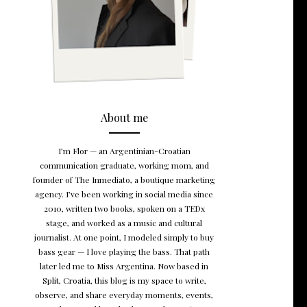
About me
I’m Flor — an Argentinian-Croatian
communication graduate, working mom, and
founder of The Inmediato, a boutique marketing
agency. I’ve been working in social media since
2010, written two books, spoken on a TEDx
stage, and worked as a music and cultural
journalist. At one point, I modeled simply to buy
bass gear — I love playing the bass. That path
later led me to Miss Argentina. Now based in
Split, Croatia, this blog is my space to write,
observe, and share everyday moments, events,