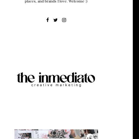
places, and brands I love. Welcome :)