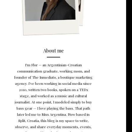
About me
I’m Flor — an Argentinian-Croatian
communication graduate, working mom, and
founder of The Inmediato, a boutique marketing
agency. I’ve been working in social media since
2010, written two books, spoken on a TEDx
stage, and worked as a music and cultural
journalist. At one point, I modeled simply to buy
bass gear — I love playing the bass. That path
later led me to Miss Argentina. Now based in
Split, Croatia, this blog is my space to write,
observe, and share everyday moments, events,