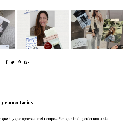
o
My weird 2025 recap
On remaining interesting
3 comentarios
e que hay que aprovechar el tiempo... Pero que lindo perder una tarde