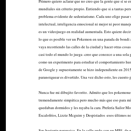
Primero quiero aclarar que no creo que la gente que sí se
mundiales sin criterio propio. Entiendo que si a tantas per
problema evidente de sedentarismo. Cada uno elige pasar s
intelectual, inteligencia emocional ni mejor ni peor manej
es un videojuego en realidad aumentada. Esto quiere decir 
lo que es posible ver un Pokemon en una parada de bondi a 
vaya recorriendo las calles de la ciudad y hacer otras c
casi todo el mundo lo juega -creo que conozco a una sola 
como un experimento para estudiar el comportamiento human
de Google y supuestamente se hizo independiente en 2015 
paranoiquear es divertido. Una vez dicho esto, les cuento
Nunca fue mi dibujito favorito
.
Admito que los pokemones 
tremendamente simpática pero mucho más que eso para mí 
quedaban dormidos y les rayaba la cara. Prefería Sailor M
Escalofríos, Lizzie Mcguire y Despistados -esos últimos no
Soy bastante paranoica.
En la calle ando con un MP4 -de e