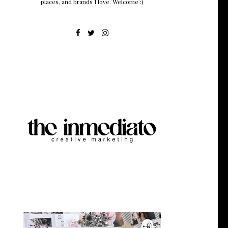
places, and brands I love. Welcome :)