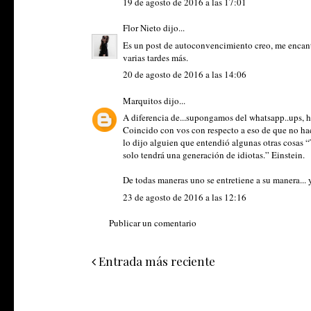
19 de agosto de 2016 a las 17:01
Flor Nieto
dijo...
Es un post de autoconvencimiento creo, me encanta
varias tardes más.
20 de agosto de 2016 a las 14:06
Marquitos
dijo...
A diferencia de...supongamos del whatsapp..ups, h
Coincido con vos con respecto a eso de que no hac
lo dijo alguien que entendió algunas otras cosas
solo tendrá una generación de idiotas.” Einstein.
De todas maneras uno se entretiene a su manera... 
23 de agosto de 2016 a las 12:16
Publicar un comentario
Entrada más reciente