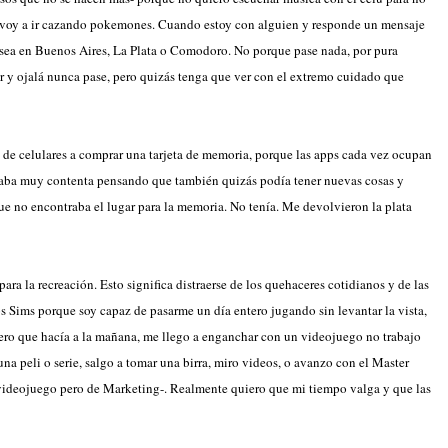
 voy a ir cazando pokemones. Cuando estoy con alguien y responde un mensaje
sea en Buenos Aires, La Plata o Comodoro. No porque pase nada, por pura
ar y ojalá nunca pase, pero quizás tenga que ver con el extremo cuidado que
 de celulares a comprar una tarjeta de memoria, porque las apps cada vez ocupan
staba muy contenta pensando que también quizás podía tener nuevas cosas y
ue no encontraba el lugar para la memoria. No tenía. Me devolvieron la plata
para la recreación. Esto significa distraerse de los quehaceres cotidianos y de las
 Sims porque soy capaz de pasarme un día entero jugando sin levantar la vista,
imero que hacía a la mañana, me llego a enganchar con un videojuego no trabajo
una peli o serie, salgo a tomar una birra, miro videos, o avanzo con el Master
videojuego pero de Marketing-. Realmente quiero que mi tiempo valga y que las