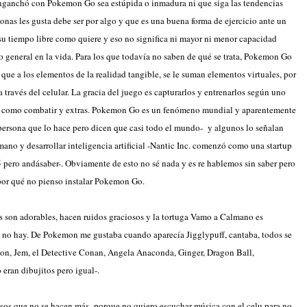
 enganchó con Pokemon Go sea estúpida o inmadura ni que siga las tendencias
sonas les gusta debe ser por algo y que es una buena forma de ejercicio ante un
u tiempo libre como quiere y eso no significa ni mayor ni menor capacidad
o general en la vida. Para los que todavía no saben de qué se trata, Pokemon Go
que a los elementos de la realidad tangible, se le suman elementos virtuales, por
través del celular. La gracia del juego es capturarlos y entrenarlos según uno
osas como combatir y extras. Pokemon Go es un fenómeno mundial y aparentemente
persona que lo hace pero dicen que casi todo el mundo- y algunos lo señalan
o y desarrollar inteligencia artificial -Nantic Inc. comenzó como una startup
pero andásaber-. Obviamente de esto no sé nada y es re hablemos sin saber pero
 por qué no pienso instalar Pokemon Go.
son adorables, hacen ruidos graciosos y la tortuga Vamo a Calmano es
no hay. De Pokemon me gustaba cuando aparecía Jigglypuff, cantaba, todos se
oon, Jem, el Detective Conan, Angela Anaconda, Ginger, Dragon Ball,
 eran dibujitos pero igual-.
sos que no se hacen más- porque no quiero escuchar música con el celu para no