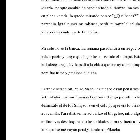
sacarlo -porque cambio de canción todo el tiempo- menos
en plena vereda, lo quedo mirando como: "¡¿Qué hacés?!" 
paranoia. Igual nunca me robaron, perdí, ni rompí el celul
tengo -y bastante suerte también-.
Mi celu no se la banca.
La semana pasada fui a un negocio
más espacio y tengo que bajar las fotos todo el tiempo. E
boludeces. Pagué y le pedí a la chica que me ayudara porq
pero fue triste y gracioso a la vez.
Es una distracción.
Ya sé, ya sé, los juegos están pensados 
actividades que nos queman la cabeza. Tengo prohibido los
desinstalé el de los Simpsons en el celu porque era lo pr
nunca más. Para distraerme actualizo el blog, leo, miro alg
online -vas desbloqueando las unidades como si fuera un 
horas no se me vayan persiguiendo un Pikachu.