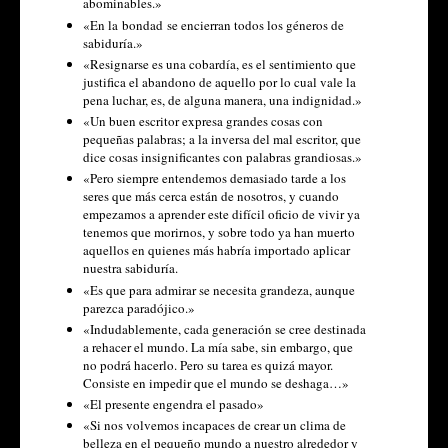
abominables.»
«En la bondad se encierran todos los géneros de
sabiduría.»
«Resignarse es una cobardía, es el sentimiento que
justifica el abandono de aquello por lo cual vale la
pena luchar, es, de alguna manera, una indignidad.»
«Un buen escritor expresa grandes cosas con
pequeñas palabras; a la inversa del mal escritor, que
dice cosas insignificantes con palabras grandiosas.»
«Pero siempre entendemos demasiado tarde a los
seres que más cerca están de nosotros, y cuando
empezamos a aprender este difícil oficio de vivir ya
tenemos que morirnos, y sobre todo ya han muerto
aquellos en quienes más habría importado aplicar
nuestra sabiduría.
«Es que para admirar se necesita grandeza, aunque
parezca paradójico.»
«Indudablemente, cada generación se cree destinada
a rehacer el mundo. La mía sabe, sin embargo, que
no podrá hacerlo. Pero su tarea es quizá mayor.
Consiste en impedir que el mundo se deshaga…»
«El presente engendra el pasado»
«Si nos volvemos incapaces de crear un clima de
belleza en el pequeño mundo a nuestro alrededor y