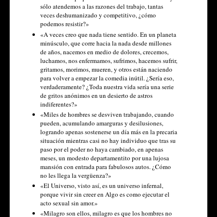
sólo atendemos a las razones del trabajo, tantas
veces deshumanizado y competitivo, ¿cómo
podemos resistir?»
«A veces creo que nada tiene sentido. En un planeta
minúsculo, que corre hacia la nada desde millones
de años, nacemos en medio de dolores, crecemos,
luchamos, nos enfermamos, sufrimos, hacemos sufrir,
gritamos, morimos, mueren, y otros están naciendo
para volver a empezar la comedia inútil. ¿Sería eso,
verdaderamente? ¿Toda nuestra vida sería una serie
de gritos anónimos en un desierto de astros
indiferentes?»
«Miles de hombres se desviven trabajando, cuando
pueden, acumulando amarguras y desilusiones,
logrando apenas sostenerse un día más en la precaria
situación mientras casi no hay individuo que tras su
paso por el poder no haya cambiado, en apenas
meses, un modesto departamentito por una lujosa
mansión con entrada para fabulosos autos. ¿Cómo
no les llega la vergüenza?»
«El Universo, visto así, es un universo infernal,
porque vivir sin creer en Algo es como ejecutar el
acto sexual sin amor.»
«Milagro son ellos, milagro es que los hombres no