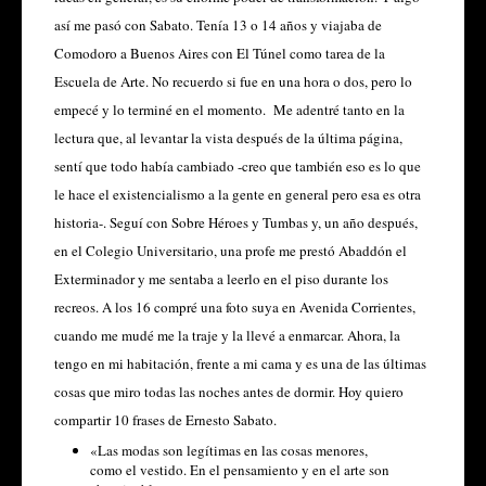
así me pasó con Sabato. Tenía 13 o 14 años y viajaba de
Comodoro a Buenos Aires con El Túnel como tarea de la
Escuela de Arte. No recuerdo si fue en una hora o dos, pero lo
empecé y lo terminé en el momento. Me adentré tanto en la
lectura que, al levantar la vista después de la última página,
sentí que todo había cambiado -creo que también eso es lo que
le hace el existencialismo a la gente en general pero esa es otra
historia-. Seguí con
Sobre Héroes y Tumbas
y, un año después,
en el Colegio Universitario, una profe me prestó
Abaddón el
Exterminador
y me sentaba a leerlo en el piso durante los
recreos. A los 16 compré una foto suya en Avenida Corrientes,
cuando me mudé me la traje y la llevé a enmarcar. Ahora, la
tengo en mi habitación, frente a mi cama y es una de las últimas
cosas que miro todas las noches antes de dormir. Hoy quiero
compartir 10 frases de Ernesto Sabato.
«Las modas son legítimas en las cosas menores,
como el vestido. En el pensamiento y en el arte son