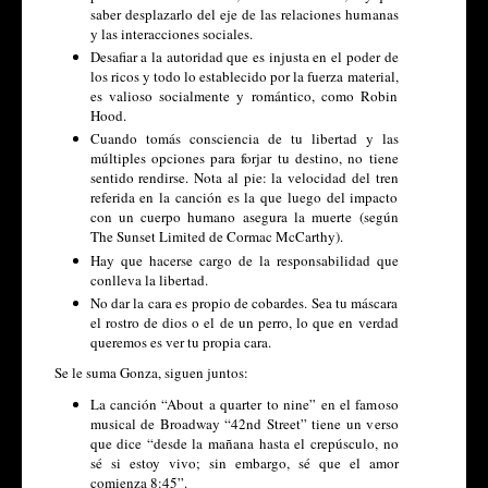
saber desplazarlo del eje de las relaciones humanas
y las interacciones sociales.
Desafiar a la autoridad que es injusta en el poder de
los ricos y todo lo establecido por la fuerza material,
es valioso socialmente y romántico, como Robin
Hood.
Cuando tomás consciencia de tu libertad y las
múltiples opciones para forjar tu destino, no tiene
sentido rendirse. Nota al pie: la velocidad del tren
referida en la canción es la que luego del impacto
con un cuerpo humano asegura la muerte (según
The Sunset Limited de Cormac McCarthy).
Hay que hacerse cargo de la responsabilidad que
conlleva la libertad.
No dar la cara es propio de cobardes. Sea tu máscara
el rostro de dios o el de un perro, lo que en verdad
queremos es ver tu propia cara.
Se le suma Gonza, siguen juntos:
La canción “About a quarter to nine” en el famoso
musical de Broadway “42nd Street” tiene un verso
que dice “desde la mañana hasta el crepúsculo, no
sé si estoy vivo; sin embargo, sé que el amor
comienza 8:45”.