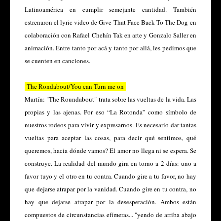
Latinoamérica en cumplir semejante cantidad. También
estrenaron el lyric video de
Give That Face Back To The Dog
en
colaboración con Rafael Chehín Tak en arte y Gonzalo Saller en
animación. Entre tanto por acá y tanto por allá, les pedimos que
se cuenten en canciones.
The Rondabout/You can Turn me on
Martín:
"The Roundabout" trata sobre las vueltas de la vida. Las
propias y las ajenas. Por eso “La Rotonda” como símbolo de
nuestros rodeos para vivir y expresarnos. Es necesario dar tantas
vueltas para aceptar las cosas, para decir qué sentimos, qué
queremos, hacia dónde vamos? El amor no llega ni se espera. Se
construye. La realidad del mundo gira en torno a 2 días: uno a
favor tuyo y el otro en tu contra. Cuando gire a tu favor, no hay
que dejarse atrapar por la vanidad. Cuando gire en tu contra, no
hay que dejarse atrapar por la desesperación. Ambos están
compuestos de circunstancias efímeras... "yendo de arriba abajo