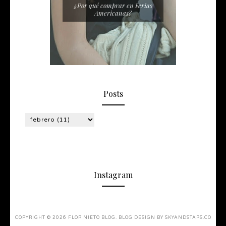
¿Por qué comprar en Ferias
Americanas?
Posts
Instagram
COPYRIGHT ©
2026
FLOR NIETO BLOG
. BLOG DESIGN BY
SKYANDSTARS.CO