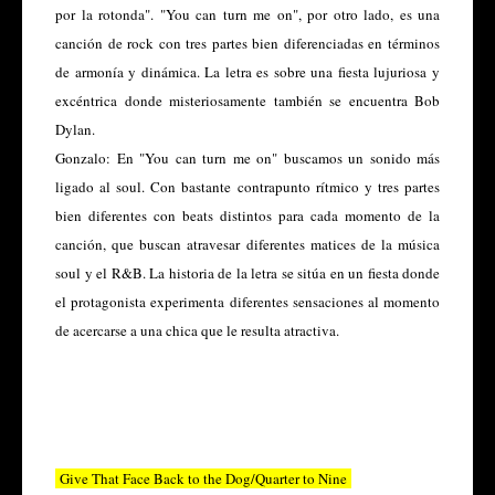
por la rotonda". "You can turn me on", por otro lado, es una
canción de rock con tres partes bien diferenciadas en términos
de armonía y dinámica. La letra es sobre una fiesta lujuriosa y
excéntrica donde misteriosamente también se encuentra Bob
Dylan.
Gonzalo:
En "You can turn me on" buscamos un sonido más
ligado al soul. Con bastante contrapunto rítmico y tres partes
bien diferentes con beats distintos para cada momento de la
canción, que buscan atravesar diferentes matices de la música
soul y el R&B. La historia de la letra se sitúa en un fiesta donde
el protagonista experimenta diferentes sensaciones al momento
de acercarse a una chica que le resulta atractiva.
Give That Face Back to the Dog/Quarter to Nine