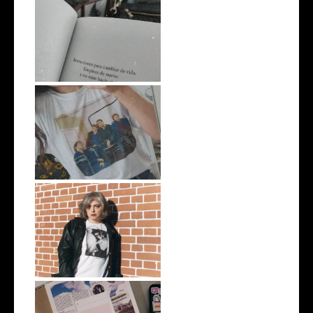
#EscritosImpacientes
Unas vacaciones raras
#Playlist AY NOT DEAD by
Mariana En...