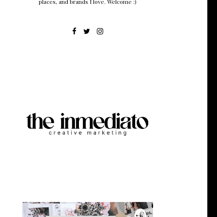
places, and brands I love. Welcome :)