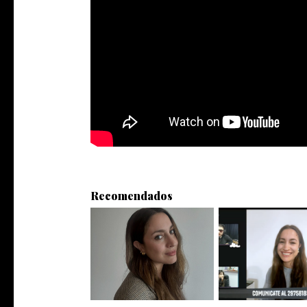
Recomendados
A little Autobombo
En Somos Voces | S