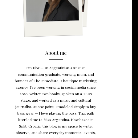
About me
I’m Flor — an Argentinian-Croatian
communication graduate, working mom, and
founder of The Inmediato, a boutique marketing
agency. I’ve been working in social media since
2010, written two books, spoken on a TEDx
stage, and worked as a music and cultural
journalist. At one point, I modeled simply to buy
bass gear — I love playing the bass. That path
later led me to Miss Argentina. Now based in
Split, Croatia, this blog is my space to write,
observe, and share everyday moments, events,