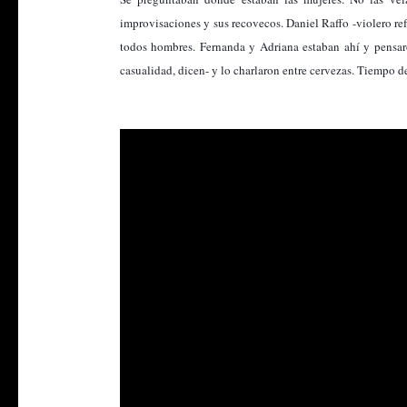
improvisaciones y sus recovecos. Daniel Raffo -violero ref
todos hombres. Fernanda y Adriana estaban ahí y pensaro
casualidad, dicen- y lo charlaron entre cervezas. Tiempo 