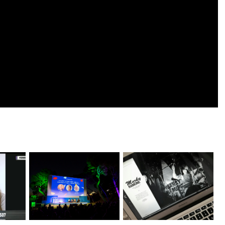
#DeTapa La entrevista a
eta TV
Split Tech City 2024
Marky Ramon...