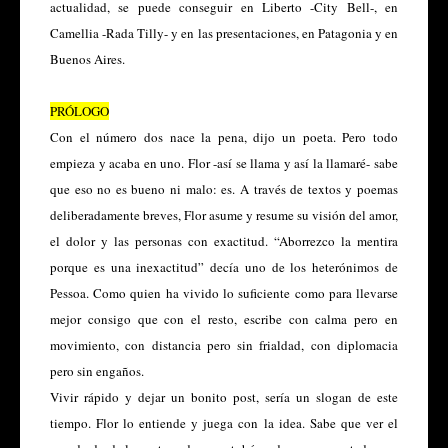
actualidad, se puede conseguir en Liberto -City Bell-, en
Camellia -Rada Tilly- y en las presentaciones, en Patagonia y en
Buenos Aires.
PRÓLOGO
Con el número dos nace la pena, dijo un poeta. Pero todo
empieza y acaba en uno. Flor -así se llama y así la llamaré- sabe
que eso no es bueno ni malo: es. A través de textos y poemas
deliberadamente breves, Flor asume y resume su visión del amor,
el dolor y las personas con exactitud. “Aborrezco la mentira
porque es una inexactitud” decía uno de los heterónimos de
Pessoa. Como quien ha vivido lo suficiente como para llevarse
mejor consigo que con el resto, escribe con calma pero en
movimiento, con distancia pero sin frialdad, con diplomacia
pero sin engaños.
Vivir rápido y dejar un bonito post, sería un slogan de este
tiempo. Flor lo entiende y juega con la idea. Sabe que ver el