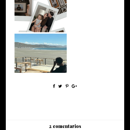
From Patagonia to Split: The
Story ...
Del Viento: The Best Coffee
and Vie...
2 comentarios