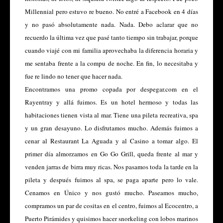
Millennial pero estuvo re bueno. No entré a Facebook en 4 días
y no pasó absolutamente nada. Nada. Debo aclarar que no
recuerdo la última vez que pasé tanto tiempo sin trabajar, porque
cuando viajé con mi familia aprovechaba la diferencia horaria y
me sentaba frente a la compu de noche. En fin, lo necesitaba y
fue re lindo no tener que hacer nada.
Encontramos una promo copada por despegar.com en el
Rayentray y allá fuimos. Es un hotel hermoso y todas las
habitaciones tienen vista al mar. Tiene una pileta recreativa, spa
y un gran desayuno. Lo disfrutamos mucho. Además fuimos a
cenar al Restaurant La Aguada y al Casino a tomar algo. El
primer día almorzamos en Go Go Grill, queda frente al mar y
venden jarras de birra muy ricas. Nos pasamos toda la tarde en la
pileta y después fuimos al spa, se paga aparte pero lo vale.
Cenamos en Único y nos gustó mucho. Paseamos mucho,
compramos un par de cositas en el centro, fuimos al Ecocentro, a
Puerto Pirámides y quisimos hacer snorkeling con lobos marinos