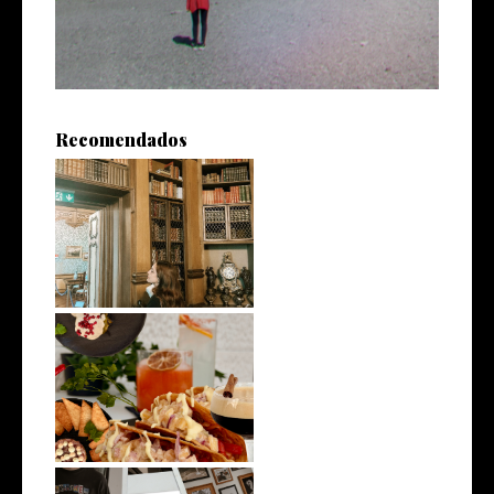
Recomendados
The Library at Miramare
Castle, Tri...
El Gancho: A new mexican
taqueria i...