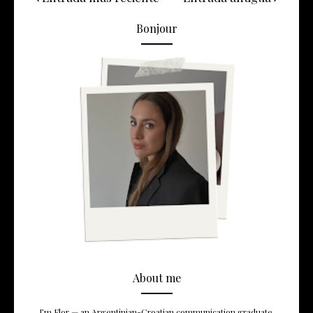
Bonjour
About me
I’m Flor — an Argentinian-Croatian communication graduate,