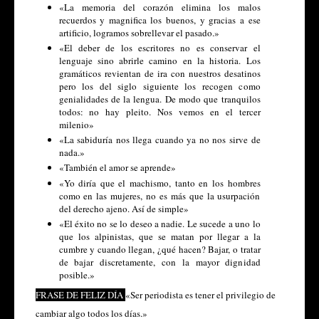
«La memoria del corazón elimina los malos
recuerdos y magnifica los buenos, y gracias a ese
artificio, logramos sobrellevar el pasado.»
«El deber de los escritores no es conservar el
lenguaje sino abrirle camino en la historia. Los
gramáticos revientan de ira con nuestros desatinos
pero los del siglo siguiente los recogen como
genialidades de la lengua. De modo que tranquilos
todos: no hay pleito. Nos vemos en el tercer
milenio»
«La sabiduría nos llega cuando ya no nos sirve de
nada.»
«También el amor se aprende»
«Yo diría que el machismo, tanto en los hombres
como en las mujeres, no es más que la usurpación
del derecho ajeno. Así de simple»
«El éxito no se lo deseo a nadie. Le sucede a uno lo
que los alpinistas, que se matan por llegar a la
cumbre y cuando llegan, ¿qué hacen? Bajar, o tratar
de bajar discretamente, con la mayor dignidad
posible.»
FRASE DE FELIZ DÍA
«Ser periodista es tener el privilegio de
cambiar algo todos los días.»