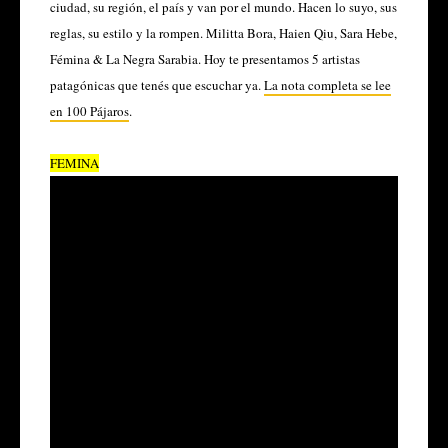
ciudad, su región, el país y van por el mundo. Hacen lo suyo, sus
reglas, su estilo y la rompen. Militta Bora, Haien Qiu, Sara Hebe,
Fémina & La Negra Sarabia. Hoy te presentamos 5 artistas
patagónicas que tenés que escuchar ya.
La nota completa se lee
en 100 Pájaros
.
FEMINA