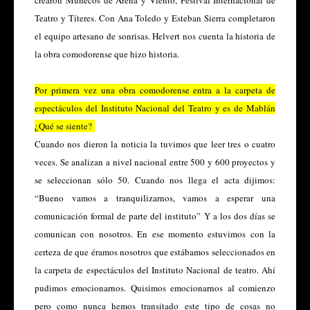
Teatro y Títeres. Con Ana Toledo y Esteban Sierra completaron
el equipo artesano de sonrisas. Helvert nos cuenta la historia de
la obra comodorense que hizo historia.
Por primera vez una obra comodorense entra a la carpeta de
espectáculos del Instituto Nacional del Teatro y es de Mablán
¿Qué se siente?
Cuando nos dieron la noticia la tuvimos que leer tres o cuatro
veces. Se analizan a nivel nacional entre 500 y 600 proyectos y
se seleccionan sólo 50. Cuando nos llega el acta dijimos:
“Bueno vamos a tranquilizarnos, vamos a esperar una
comunicación formal de parte del instituto” Y a los dos días se
comunican con nosotros. En ese momento estuvimos con la
certeza de que éramos nosotros que estábamos seleccionados en
la carpeta de espectáculos del Instituto Nacional de teatro. Ahí
pudimos emocionarnos. Quisimos emocionarnos al comienzo
pero como nunca hemos transitado este tipo de cosas no