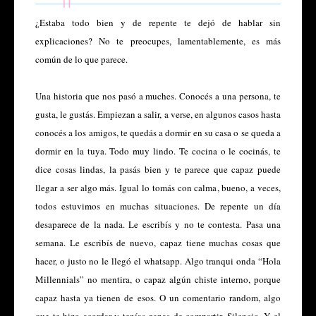
¿Estaba todo bien y de repente te dejó de hablar sin
explicaciones? No te preocupes, lamentablemente, es más
común de lo que parece.
Una historia que nos pasó a muches. Conocés a una persona, te
gusta, le gustás. Empiezan a salir, a verse, en algunos casos hasta
conocés a los amigos, te quedás a dormir en su casa o se queda a
dormir en la tuya. Todo muy lindo. Te cocina o le cocinás, te
dice cosas lindas, la pasás bien y te parece que capaz puede
llegar a ser algo más. Igual lo tomás con calma, bueno, a veces,
todos estuvimos en muchas situaciones. De repente un día
desaparece de la nada. Le escribís y no te contesta. Pasa una
semana. Le escribís de nuevo, capaz tiene muchas cosas que
hacer, o justo no le llegó el whatsapp. Algo tranqui onda “Hola
Millennials” no mentira, o capaz algún chiste interno, porque
capaz hasta ya tienen de esos. O un comentario random, algo
que te hizo acordar y tenías ganas de compartir. Silencio. Y el