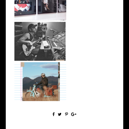
30 Fotogramas, mil imágenes
Juanjo Velásquez, del solar
Pablo Imhoff, Diarios de
Motociclet...