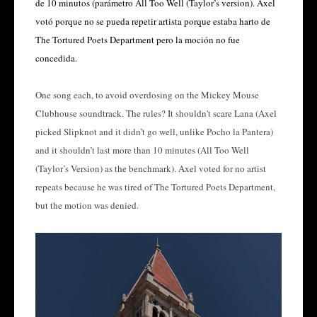
de 10 minutos (parámetro All Too Well (Taylor’s version). Axel
votó porque no se pueda repetir artista porque estaba harto de
The Tortured Poets Department pero la moción no fue
concedida.
One song each, to avoid overdosing on the Mickey Mouse
Clubhouse soundtrack. The rules? It shouldn't scare Lana (Axel
picked Slipknot and it didn’t go well, unlike Pocho la Pantera)
and it shouldn’t last more than 10 minutes (All Too Well
(Taylor’s Version) as the benchmark). Axel voted for no artist
repeats because he was tired of The Tortured Poets Department,
but the motion was denied.