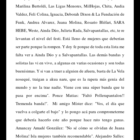
Marilina Bertoldi, Las Ligas Menores, MilHojas, Chita, Audia
Valdez, Feli Colina, Ignacia, Deborah Dixon & La Fundación de
Funk, Andrea Alvarez, Juana Molina, Rosario Bléfari, SARA
HEBE, Weste, Ainda Dúo, Julieta Rada, Salvapantallas, etc, te re
levantan el nivel del festi. Está lleno de mujeres que deberían
ser parte porque la rompen. Y doy fe porque de toda esta lista me
falta ver a Ainda Dúo y a Salvapantallas. Las demás bandas y
solistas las vi en vivo, a algunas en varias ocasiones y son todas
buenísimas. Y si van a traer a alguien de afuera, basta de La Vela
nosequé, traigan a akua naru, que es la rapera más genia del
mundo y no la trae nadie. Viene con una súper banda que te
pasa por encima". Ponce Matias: "Faltó Pollerapantalon!!
Tremenda banda!". Mi amigo Míster dice: "Vos, el día que
vuelva a colgarte el bajo" y lo pongo acá para comprometerme
que debería hacerlo este año porque hace rato tengo ganas.
Amancay Amadé González: "No sé cómo se olvidan de Juana
Molina! Isla mujeres también recomendable". Alejandro Salles: