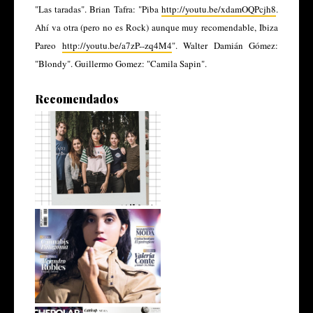
"Las taradas". Brian Tafra: "Piba
http://youtu.be/xdamOQPcjh8
.
Ahí va otra (pero no es Rock) aunque muy recomendable, Ibiza
Pareo
http://youtu.be/a7zP--zq4M4
". Walter Damián Gómez:
"Blondy". Guillermo Gomez: "Camila Sapin".
Recomendados
Las Ligas Menores en
Comodoro
Nota de tapa: Anabella
Cartolano en...