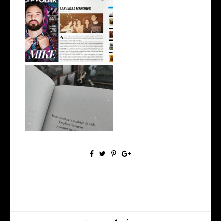
Las Ligas Menores en
NOCHEPOLAR
#EscritosImpacientes