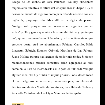
Luego de los dichos de
José Palazzo: "No hay suficientes
mujeres con talento a la altura del Cosquín Rock"
-bajón 1- y el
desconocimiento de algunos como para estar de acuerdo con él -
bajón 2-, propongo esto. Más allá de la lógica de pensar:
"Amigo, solo porque vos no conozcas no significa que no
exista" y "Hay gente que está a la altura del futuro y gente que
no", quiero recomendarles 5 bandas y solistas femeninas que
escucho posta. Acá no abordaremos Fabiana Cantilo, Hilda
Lizarazu, Gabriela Epumer, Gabriela Martínez de Las Pelotas,
Juana Molina porque hablaremos de under más under. Si tienen
recomendaciones pueden comentar, serán agregadas al final
como en
la lista de los Podcasts
así le paso el link cada vez que
alguien dice: "Ni hiy bindis di mijiris grissis". Por si desconocen
el dato -algunos sí, otros no, como siempre-, las chicas de
Fémina son de San Martín de los Andes, Sara Hebe de Trelew y
Anabella Cartolano de Las Ligas Menores de Neuquén.