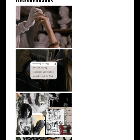
Recomendados
AI can polish your thoughts. It
can...
Do you really need
marketing? A rea...
Branding Lessons from Patti
Smith