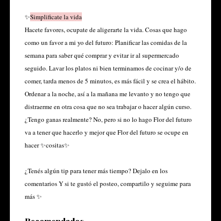
✨
Simplificate la vida
Hacete favores, ocupate de aligerarte la vida. Cosas que hago
como un favor a mi yo del futuro: Planificar las comidas de la
semana para saber qué comprar y evitar ir al supermercado
seguido. Lavar los platos ni bien terminamos de cocinar y/o de
comer, tarda menos de 5 minutos, es más fácil y se crea el hábito.
Ordenar a la noche, así a la mañana me levanto y no tengo que
distraerme en otra cosa que no sea trabajar o hacer algún curso.
¿Tengo ganas realmente? No, pero si no lo hago Flor del futuro
va a tener que hacerlo y mejor que Flor del futuro se ocupe en
hacer ✨cositas✨
¿Tenés algún tip para tener más tiempo? Dejalo en los
comentarios Y si te gustó el posteo, compartilo y seguime para
más ✨