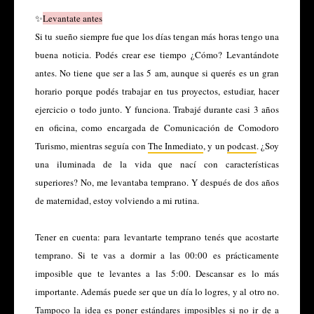
✨
Levantate antes
Si tu sueño siempre fue que los días tengan más horas tengo una
buena noticia. Podés crear ese tiempo ¿Cómo? Levantándote
antes. No tiene que ser a las 5 am, aunque si querés es un gran
horario porque podés trabajar en tus proyectos, estudiar, hacer
ejercicio o todo junto. Y funciona. Trabajé durante casi 3 años
en oficina, como encargada de Comunicación de Comodoro
Turismo, mientras seguía con
The Inmediato
, y un
podcast
. ¿Soy
una iluminada de la vida que nací con características
superiores? No, me levantaba temprano. Y después de dos años
de maternidad, estoy volviendo a mi rutina.
Tener en cuenta:
para levantarte temprano tenés que acostarte
temprano. Si te vas a dormir a las 00:00 es prácticamente
imposible que te levantes a las 5:00. Descansar es lo más
importante. Además puede ser que un día lo logres, y al otro no.
Tampoco la idea es poner estándares imposibles si no ir de a