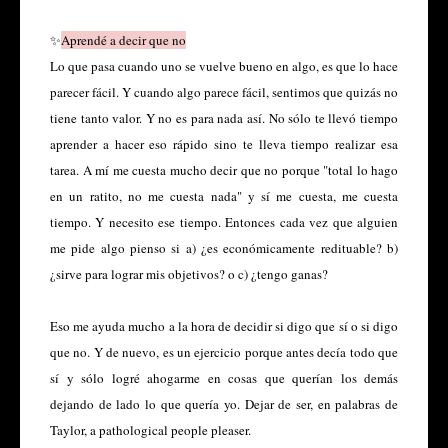
✨
Aprendé a decir que no
Lo que pasa cuando uno se vuelve bueno en algo, es que lo hace
parecer fácil. Y cuando algo parece fácil, sentimos que quizás no
tiene tanto valor. Y no es para nada así. No sólo te llevó tiempo
aprender a hacer eso rápido sino te lleva tiempo realizar esa
tarea. A mí me cuesta mucho decir que no porque "total lo hago
en un ratito, no me cuesta nada" y sí me cuesta, me cuesta
tiempo. Y necesito ese tiempo. Entonces cada vez que alguien
me pide algo pienso si a) ¿es económicamente redituable? b)
¿sirve para lograr mis objetivos? o c) ¿tengo ganas?
Eso me ayuda mucho a la hora de decidir si digo que sí o si digo
que no. Y de nuevo, es un ejercicio porque antes decía todo que
sí y sólo logré ahogarme en cosas que querían los demás
dejando de lado lo que quería yo. Dejar de ser, en palabras de
Taylor, a pathological people pleaser.