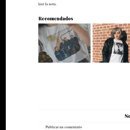
leer la nota.
Recomendados
#Playlist AY NOT D
Unas vacaciones raras
Mariana En..
No
Publicar un comentario