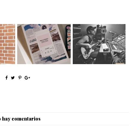
EAD by
Made in Patagonia, bandas y
Juanjo Velásquez, del solar
.
solista...
 hay comentarios