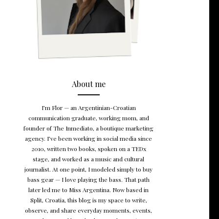
About me
I’m Flor — an Argentinian-Croatian
communication graduate, working mom, and
founder of The Inmediato, a boutique marketing
agency. I’ve been working in social media since
2010, written two books, spoken on a TEDx
stage, and worked as a music and cultural
journalist. At one point, I modeled simply to buy
bass gear — I love playing the bass. That path
later led me to Miss Argentina. Now based in
Split, Croatia, this blog is my space to write,
observe, and share everyday moments, events,