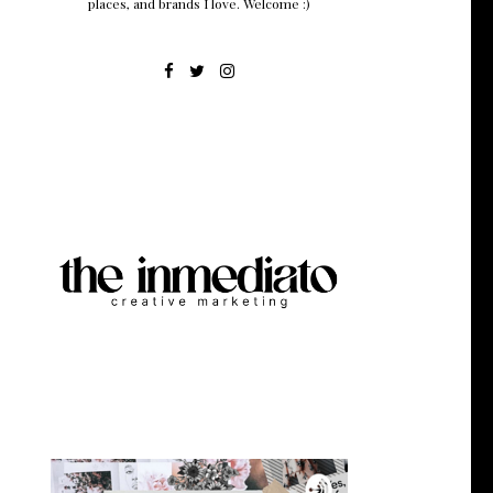
places, and brands I love. Welcome :)