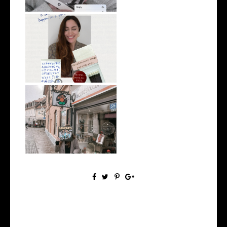
My weird 2025 recap
Recordslo.com in Ljubljana