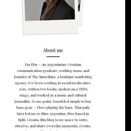
About me
I’m Flor — an Argentinian-Croatian
communication graduate, working mom, and
founder of The Inmediato, a boutique marketing
agency. I’ve been working in social media since
2010, written two books, spoken on a TEDx
stage, and worked as a music and cultural
journalist. At one point, I modeled simply to buy
bass gear — I love playing the bass. That path
later led me to Miss Argentina. Now based in
Split, Croatia, this blog is my space to write,
observe, and share everyday moments, events,