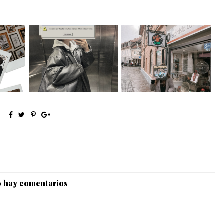
lit: The
Ghost of corporate future
Recordslo.com in Ljubljana
 hay comentarios