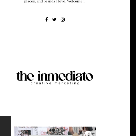
places, and brands I love. Welcome :)