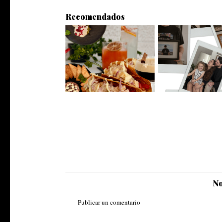
Recomendados
El Gancho: A new mexican
From Patagonia to Sp
taqueria i...
Story ...
No
Publicar un comentario