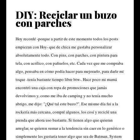
DIY: Reciclar un buzo
con parches
Hoy recordé -porque a partir de este momento todos los posts
empiezan con
Hoy
- que de chica me gustaba personalizar
absolutamente todo. Con pins, con parches, con pintura para
tela, con acrílico, con pañuelos, etc. Cada vez que me compraba
algo, pensaba en cómo podía hacer para mejorarlo, para darle mi
toque -tenía bastante tiempo libre btw-. Hace poco mi mamá
encontró una caja con ropa de promociones que jamás
devolvimos y, como me iba de camping y no tenía mucho
abrigo, me dijo: "¿Qué tal este buzo?". Ese mismo día fui a la
rockería más cercana, compré algunos, los cosí y reciclé una
prenda que ahora uso bastante. Si tienen algo que quieran
arreglar, se quieren sumar a la tendencia sin caer en lo genérico o
simplemente les gustaría tener algo que sea de Batman, System