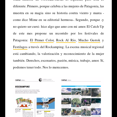
diferente. Primero, porque celebra a las mujeres de Patagonia, las
muestra en su magia sino su historia contra viento y marea -
como dice Mime en su editorial hermosa-. Segundo, porque -y
no quiero ser cursi- hice algo que amo con mi amor. El Catch Up
de este mes propone un recorrido por los festivales de
Patagonia:
El Primer Color
,
Rock Al Río
,
Mucho Gustok
y
Festilagos
a través del Rockamping. La escena musical regional
está cambiando, la valorización y reconocimiento de la mujer
también. Derechos, escenarios, pasión, música, trabajo, amor. Sí,
podemos tener todo. Nos lo merecemos.