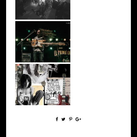
Solarium
¿Por qué no se hace El Primer
Color...
Branding Lessons from Patti
Smith