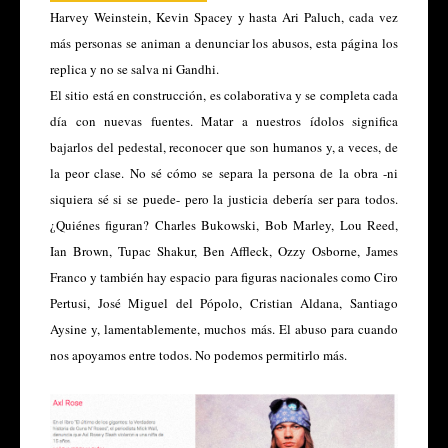
Harvey Weinstein, Kevin Spacey y hasta Ari Paluch, cada vez
más personas se animan a denunciar los abusos, esta página los
replica y no se salva ni Gandhi.
El sitio está en construcción, es colaborativa y se completa cada
día con nuevas fuentes. Matar a nuestros ídolos significa
bajarlos del pedestal, reconocer que son humanos y, a veces, de
la peor clase. No sé cómo se separa la persona de la obra -ni
siquiera sé si se puede- pero la justicia debería ser para todos.
¿Quiénes figuran? Charles Bukowski, Bob Marley, Lou Reed,
Ian Brown, Tupac Shakur, Ben Affleck, Ozzy Osborne, James
Franco y también hay espacio para figuras nacionales como Ciro
Pertusi, José Miguel del Pópolo, Cristian Aldana, Santiago
Aysine y, lamentablemente, muchos más. El abuso para cuando
nos apoyamos entre todos. No podemos permitirlo más.