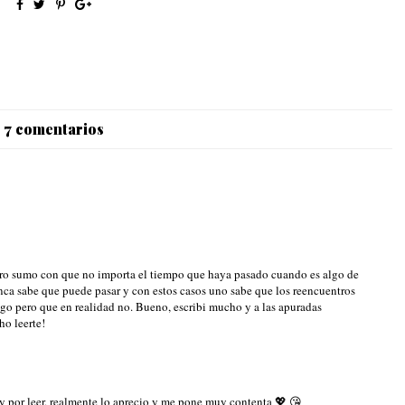
7 comentarios
pero sumo con que no importa el tiempo que haya pasado cuando es algo de
unca sabe que puede pasar y con estos casos uno sabe que los reencuentros
lgo pero que en realidad no. Bueno, escribi mucho y a las apuradas
ho leerte!
y por leer, realmente lo aprecio y me pone muy contenta 💖 😘