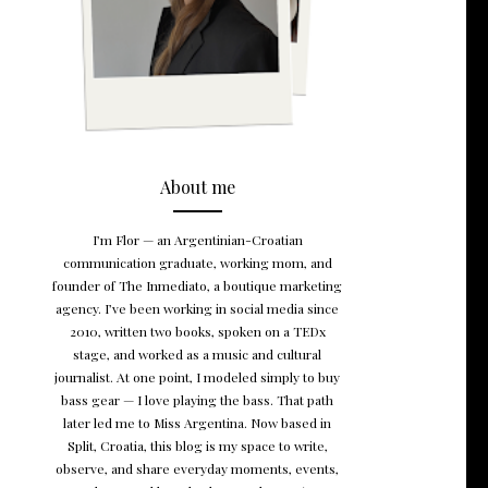
About me
I’m Flor — an Argentinian-Croatian
communication graduate, working mom, and
founder of The Inmediato, a boutique marketing
agency. I’ve been working in social media since
2010, written two books, spoken on a TEDx
stage, and worked as a music and cultural
journalist. At one point, I modeled simply to buy
bass gear — I love playing the bass. That path
later led me to Miss Argentina. Now based in
Split, Croatia, this blog is my space to write,
observe, and share everyday moments, events,