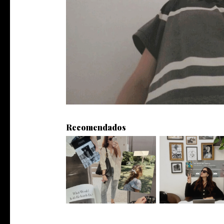
Recomendados
What I would tell my
On remaining interesting
five-ye...