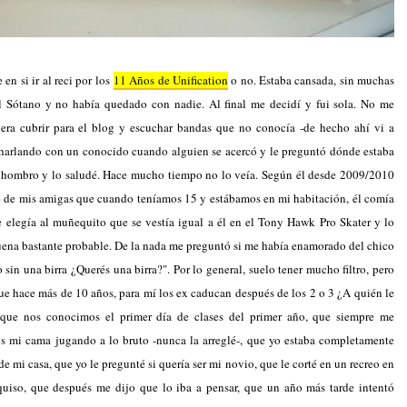
en si ir al reci por los
11 Años de Unification
o no. Estaba cansada, sin muchas
l Sótano y no había quedado con nadie. Al final me decidí y fui sola. No me
 era cubrir para el blog y escuchar bandas que no conocía -de hecho ahí vi a
 charlando con un conocido cuando alguien se acercó y le preguntó dónde estaba
el hombro y lo saludé. Hace mucho tiempo no lo veía. Según él desde 2009/2010
e de mis amigas que cuando teníamos 15 y estábamos en mi habitación, él comía
 elegía al muñequito que se vestía igual a él en el Tony Hawk Pro Skater y lo
suena bastante probable. De la nada me preguntó si me había enamorado del chico
 sin una birra ¿Querés una birra?". Por lo general, suelo tener mucho filtro, pero
 fue hace más de 10 años, para mí los ex caducan después de los 2 o 3 ¿A quién le
que nos conocimos el primer día de clases del primer año, que siempre me
 mi cama jugando a lo bruto -nunca la arreglé-, que yo estaba completamente
e mi casa, que yo le pregunté si quería ser mi novio, que le corté en un recreo en
 quiso, que después me dijo que lo iba a pensar, que un año más tarde intentó