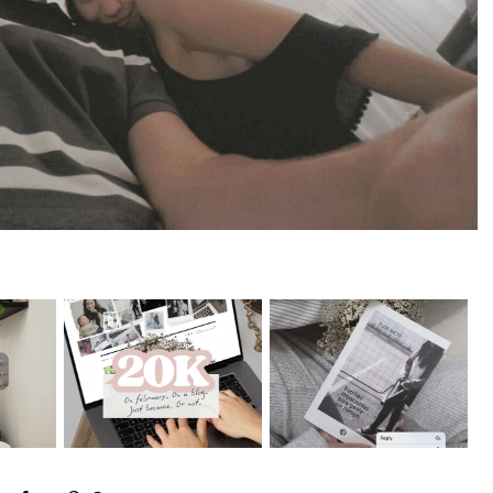
 twenty-
More than 20k
Más cronopio