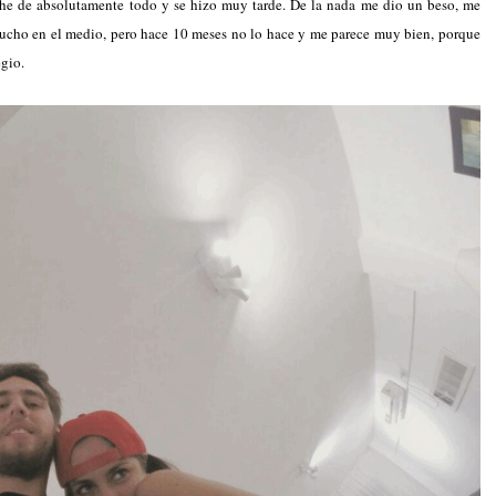
che de absolutamente todo y se hizo muy tarde. De la nada me dio un beso, me
mucho en el medio, pero hace 10 meses no lo hace y me parece muy bien, porque
egio.