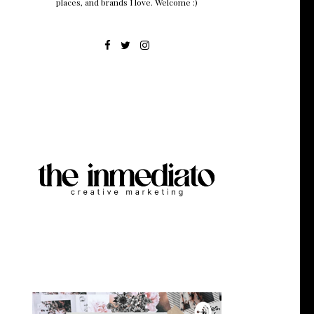
places, and brands I love. Welcome :)