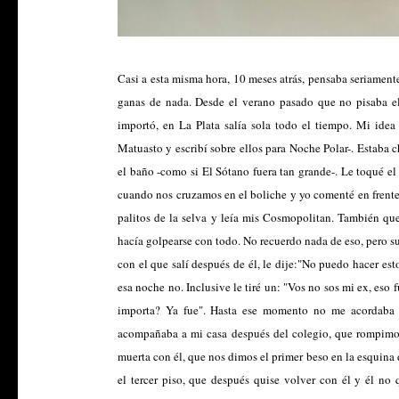
Casi a esta misma hora, 10 meses atrás, pensaba seriamente 
ganas de nada. Desde el verano pasado que no pisaba e
importó, en La Plata salía sola todo el tiempo. Mi idea
Matuasto y escribí sobre ellos para Noche Polar-. Estaba
el baño -como si El Sótano fuera tan grande-. Le toqué 
cuando nos cruzamos en el boliche y yo comenté en frent
palitos de la selva y leía mis Cosmopolitan. También que
hacía golpearse con todo. No recuerdo nada de eso, pero 
con el que salí después de él, le dije:"No puedo hacer esto
esa noche no. Inclusive le tiré un: "Vos no sos mi ex, eso
importa? Ya fue". Hasta ese momento no me acordaba 
acompañaba a mi casa después del colegio, que rompimos
muerta con él, que nos dimos el primer beso en la esquina d
el tercer piso, que después quise volver con él y él no