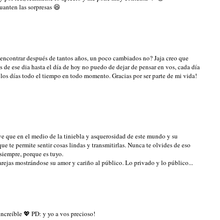
anten las sorpresas 😆
eencontrar después de tantos años, un poco cambiados no? Jaja creo que
e ese dia hasta el día de hoy no puedo de dejar de pensar en vos, cada día
los días todo el tiempo en todo momento. Gracias por ser parte de mi vida!
ve que en el medio de la tiniebla y asquerosidad de este mundo y su
que te permite sentir cosas lindas y transmitirlas. Nunca te olvides de eso
siempre, porque es tuyo.
arejas mostrándose su amor y cariño al público. Lo privado y lo público...
ncreíble 💖 PD: y yo a vos precioso!